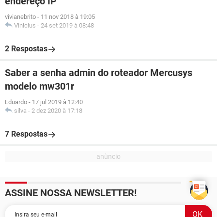
endereço IP
vivianebrito
-
11 nov 2018 à 19:05
Vinicius
-
24 set 2019 à 08:48
2 Respostas
Saber a senha admin do roteador Mercusys
modelo mw301r
Eduardo
-
17 jul 2019 à 12:40
silva
-
2 dez 2020 à 17:18
7 Respostas
ASSINE NOSSA NEWSLETTER!