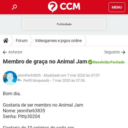
MENU
INÍCIO
JOGOS
WHATSAPP
DICAS
Fórum
Videogames e jogos online
CELULAR
FACEBOOK
JOGOS
WHATSAPP
DOWNLOADS
Anterior
Seguinte
OUTLOOK
EXCEL
CELULAR
FACEBOOK
Membro de graça no Animal Jam
INSTAGRAM
JOGOS
GMAIL
WHATSAPP
Resolvido
/Fechado
FÓRUM
OUTLOOK
EXCEL
GUIA DE COMPRAS
CELULAR
FACEBOOK
Jennifer63835
- Atualizado em 7 mar 2020 às 07:07
INSTAGRAM
JOGOS
GMAIL
WHATSAPP
GLOSSÁRIO
Perfil bloqueado -
7 mar 2020 às 07:06
OUTLOOK
EXCEL
GUIA DE COMPRAS
CELULAR
FACEBOOK
INSTAGRAM
JOGOS
GMAIL
WHATSAPP
Bom dia,
OUTLOOK
EXCEL
GUIA DE COMPRAS
CELULAR
FACEBOOK
Gostaria de ser membro no Animal Jam
INSTAGRAM
GMAIL
Nome: jennifer63835
OUTLOOK
EXCEL
GUIA DE COMPRAS
Senha: Pitty30204
INSTAGRAM
GMAIL
Gostaria de 10 coleiras de cada cor