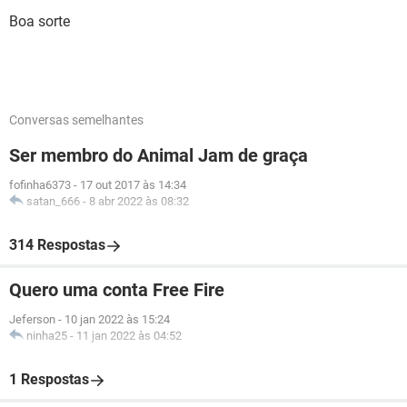
Boa sorte
Conversas semelhantes
Ser membro do Animal Jam de graça
fofinha6373
-
17 out 2017 às 14:34
satan_666
-
8 abr 2022 às 08:32
314 Respostas
Quero uma conta Free Fire
Jeferson
-
10 jan 2022 às 15:24
ninha25
-
11 jan 2022 às 04:52
1 Respostas