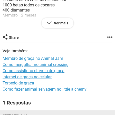
GUIA DE COMPRAS
1000 betas todos os cocares
400 diamantes
Membro 12 meses
Ver mais
Configuração:
Android / Chrome 80.0.3987.132
Share
Veja também:
Membro de graça no Animal Jam
Como mergulhar no animal crossing
Como assistir no stremio de graça
Internet de graça no celular
Torpedo de graça
Como fazer animal selvagem no little alchemy
1 Respostas