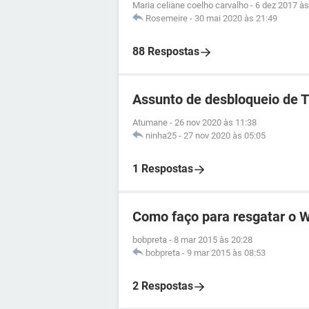
Maria celiane coelho carvalho
-
6 dez 2017 às
Rosemeire
-
30 mai 2020 às 21:49
88 Respostas
Assunto de desbloqueio de 
Atumane
-
26 nov 2020 às 11:38
ninha25
-
27 nov 2020 às 05:05
1 Respostas
Como faço para resgatar o 
bobpreta
-
8 mar 2015 às 20:28
bobpreta
-
9 mar 2015 às 08:53
2 Respostas