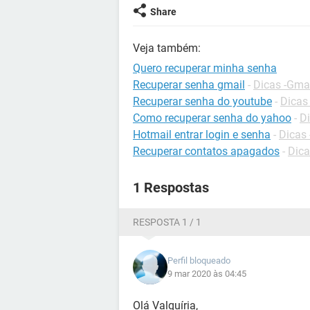
Share
Veja também:
Quero recuperar minha senha
Recuperar senha gmail
-
Dicas -Gma
Recuperar senha do youtube
-
Dicas
Como recuperar senha do yahoo
-
Di
Hotmail entrar login e senha
-
Dicas 
Recuperar contatos apagados
-
Dica
1 Respostas
RESPOSTA 1 / 1
Perfil bloqueado
9 mar 2020 às 04:45
Olá Valquíria,