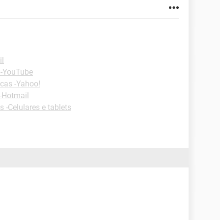
il
 -YouTube
cas -Yahoo!
-Hotmail
s -Celulares e tablets