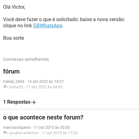
Olá Victor,
Você deve fazer o que é solicitado: baixe a nova versão:
clique no link
GBWhatsApp
.
Boa sorte
Conversas semelhantes
fórum
Fabiel_2684
-
15 abr 2022 às 14:27
ninha25
-
17 abr 2022 às 04:03
1 Respostas
o que acontece neste forum?
marcossiqueira
-
11 out 2015 às 00:30
usuário anônimo
-
11 out 2015 às 17:22