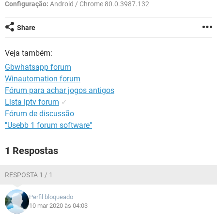
GUIA DE COMPRAS
Configuração:
Android / Chrome 80.0.3987.132
Share
Veja também:
Gbwhatsapp forum
Winautomation forum
Fórum para achar jogos antigos
Lista iptv forum
✓
Fórum de discussão
"Usebb 1 forum software"
1 Respostas
RESPOSTA 1 / 1
Perfil bloqueado
10 mar 2020 às 04:03