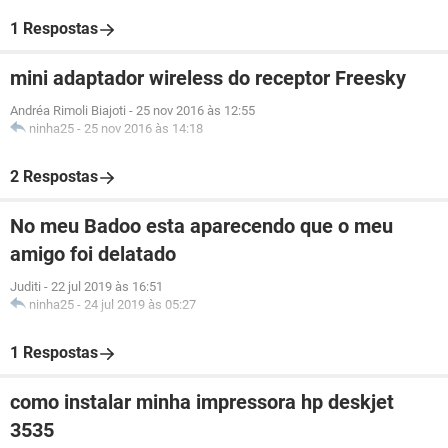
1 Respostas
mini adaptador wireless do receptor Freesky
Andréa Rimoli Biajoti
-
25 nov 2016 às 12:55
ninha25
-
25 nov 2016 às 14:18
2 Respostas
No meu Badoo esta aparecendo que o meu
amigo foi delatado
Juditi
-
22 jul 2019 às 16:51
ninha25
-
24 jul 2019 às 05:27
1 Respostas
como instalar minha impressora hp deskjet
3535