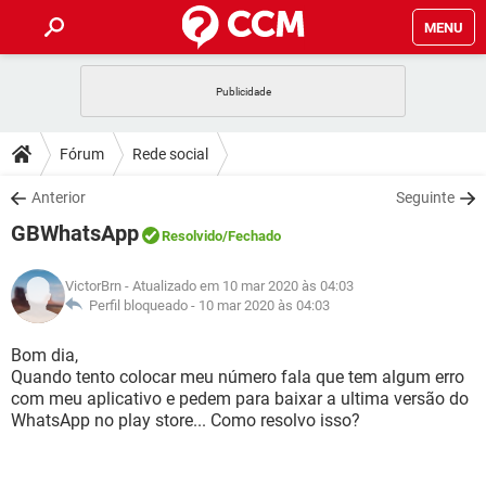
MENU
INÍCIO
JOGOS
WHATSAPP
DICAS
Fórum
Rede social
CELULAR
FACEBOOK
JOGOS
WHATSAPP
DOWNLOADS
Anterior
Seguinte
OUTLOOK
EXCEL
CELULAR
FACEBOOK
GBWhatsApp
INSTAGRAM
JOGOS
GMAIL
WHATSAPP
Resolvido
/Fechado
FÓRUM
OUTLOOK
EXCEL
GUIA DE COMPRAS
CELULAR
FACEBOOK
VictorBrn
- Atualizado em 10 mar 2020 às 04:03
INSTAGRAM
JOGOS
GMAIL
WHATSAPP
GLOSSÁRIO
Perfil bloqueado -
10 mar 2020 às 04:03
OUTLOOK
EXCEL
GUIA DE COMPRAS
CELULAR
FACEBOOK
INSTAGRAM
JOGOS
GMAIL
WHATSAPP
Bom dia,
OUTLOOK
EXCEL
Quando tento colocar meu número fala que tem algum erro
GUIA DE COMPRAS
CELULAR
FACEBOOK
com meu aplicativo e pedem para baixar a ultima versão do
INSTAGRAM
GMAIL
WhatsApp no play store... Como resolvo isso?
OUTLOOK
EXCEL
GUIA DE COMPRAS
INSTAGRAM
GMAIL