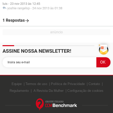
luis
-
23 nov 2013 às 12:45
yoshie rangelsp
-
24 nov 2013 às 01:38
1 Respostas
ASSINE NOSSA NEWSLETTER!
Equipe
Termos de uso
Política de Privacidade
Contato
Regulamento
A Revista Da Mulher
Configuração de cookies