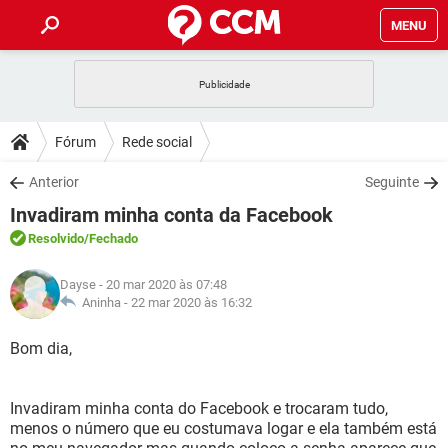
MENU
INÍCIO
JOGOS
WHATSAPP
DICAS
Fórum
Rede social
CELULAR
FACEBOOK
JOGOS
WHATSAPP
DOWNLOADS
Anterior
Seguinte
OUTLOOK
EXCEL
CELULAR
FACEBOOK
Invadiram minha conta da Facebook
INSTAGRAM
JOGOS
GMAIL
WHATSAPP
FÓRUM
OUTLOOK
EXCEL
Resolvido
/Fechado
GUIA DE COMPRAS
CELULAR
FACEBOOK
INSTAGRAM
JOGOS
GMAIL
WHATSAPP
GLOSSÁRIO
OUTLOOK
Dayse
- 20 mar 2020 às 07:48
EXCEL
GUIA DE COMPRAS
CELULAR
FACEBOOK
Aninha -
22 mar 2020 às 16:32
INSTAGRAM
JOGOS
GMAIL
WHATSAPP
OUTLOOK
EXCEL
Bom dia,
GUIA DE COMPRAS
CELULAR
FACEBOOK
INSTAGRAM
GMAIL
OUTLOOK
EXCEL
GUIA DE COMPRAS
Invadiram minha conta do Facebook e trocaram tudo,
INSTAGRAM
GMAIL
menos o número que eu costumava logar e ela também está