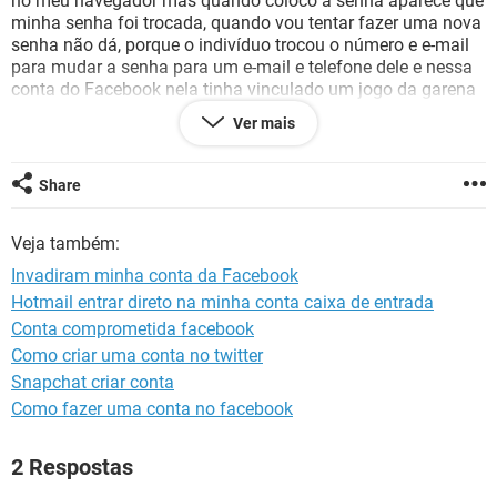
no meu navegador mas quando coloco a senha aparece que
GUIA DE COMPRAS
minha senha foi trocada, quando vou tentar fazer uma nova
senha não dá, porque o indivíduo trocou o número e e-mail
para mudar a senha para um e-mail e telefone dele e nessa
conta do Facebook nela tinha vinculado um jogo da garena
que já gastei muito dinheiro nele, por esse motivo preciso
Ver mais
recuperar meu Facebook, preciso muito de ajuda!
Configuração:
Android / Chrome 80.0.3987.132
Share
Veja também:
Invadiram minha conta da Facebook
Hotmail entrar direto na minha conta caixa de entrada
Conta comprometida facebook
Como criar uma conta no twitter
Snapchat criar conta
Como fazer uma conta no facebook
2 Respostas