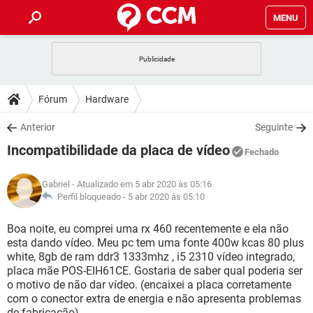
MENU
INÍCIO
JOGOS
WHATSAPP
DICAS
Fórum
Hardware
CELULAR
FACEBOOK
JOGOS
WHATSAPP
DOWNLOADS
Anterior
Seguinte
OUTLOOK
EXCEL
CELULAR
FACEBOOK
Incompatibilidade da placa de vídeo
INSTAGRAM
JOGOS
GMAIL
WHATSAPP
Fechado
FÓRUM
OUTLOOK
EXCEL
GUIA DE COMPRAS
CELULAR
FACEBOOK
Gabriel
- Atualizado em 5 abr 2020 às 05:16
INSTAGRAM
JOGOS
GMAIL
WHATSAPP
GLOSSÁRIO
Perfil bloqueado -
5 abr 2020 às 05:10
OUTLOOK
EXCEL
GUIA DE COMPRAS
CELULAR
FACEBOOK
INSTAGRAM
JOGOS
GMAIL
WHATSAPP
Boa noite, eu comprei uma rx 460 recentemente e ela não
OUTLOOK
EXCEL
esta dando vídeo. Meu pc tem uma fonte 400w kcas 80 plus
GUIA DE COMPRAS
CELULAR
FACEBOOK
white, 8gb de ram ddr3 1333mhz , i5 2310 vídeo integrado,
INSTAGRAM
GMAIL
placa mãe POS-EIH61CE. Gostaria de saber qual poderia ser
OUTLOOK
EXCEL
GUIA DE COMPRAS
o motivo de não dar vídeo. (encaixei a placa corretamente
INSTAGRAM
GMAIL
com o conector extra de energia e não apresenta problemas
de fabricação).