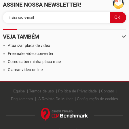
ASSINE NOSSA NEWSLETTER!
VEJA TAMBÉM
Atualizar placa de video
Freemake video converter
Como saber minha placa mae
Clarear video online
Equipe
Termos de uso
Política de Privacidade
Contato
Regulamento
A Revista Da Mulher
Configuração de cookies