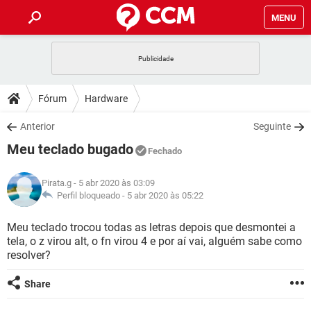
MENU
INÍCIO
JOGOS
WHATSAPP
DICAS
Fórum
Hardware
CELULAR
FACEBOOK
JOGOS
WHATSAPP
DOWNLOADS
Anterior
Seguinte
OUTLOOK
EXCEL
CELULAR
FACEBOOK
Meu teclado bugado
INSTAGRAM
JOGOS
GMAIL
WHATSAPP
Fechado
FÓRUM
OUTLOOK
EXCEL
GUIA DE COMPRAS
CELULAR
FACEBOOK
Pirata.g
- 5 abr 2020 às 03:09
INSTAGRAM
JOGOS
GMAIL
WHATSAPP
GLOSSÁRIO
Perfil bloqueado -
5 abr 2020 às 05:22
OUTLOOK
EXCEL
GUIA DE COMPRAS
CELULAR
FACEBOOK
INSTAGRAM
JOGOS
GMAIL
WHATSAPP
Meu teclado trocou todas as letras depois que desmontei a
OUTLOOK
EXCEL
tela, o z virou alt, o fn virou 4 e por aí vai, alguém sabe como
GUIA DE COMPRAS
CELULAR
FACEBOOK
resolver?
INSTAGRAM
GMAIL
OUTLOOK
EXCEL
GUIA DE COMPRAS
Share
INSTAGRAM
GMAIL