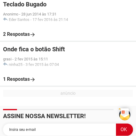
Teclado Bugado
Anonimo
-
28 jun 2014 às 17:31
Eder Santos
-
17 fev 2016 às 21:14
2 Respostas
Onde fica o botão Shift
grasi
-
2 fev 2015 às 15:11
ninha25
-
3 fev 2015 às 07:04
1 Respostas
ASSINE NOSSA NEWSLETTER!