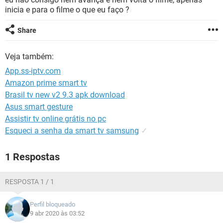
GUIA DE COMPRAS
inicia e para o filme o que eu faço ?
Share
Veja também:
App.ss-iptv.com
Amazon prime smart tv
Brasil tv new v2 9.3 apk download
Asus smart gesture
Assistir tv online grátis no pc
Esqueci a senha da smart tv samsung
✓
1 Respostas
RESPOSTA 1 / 1
Perfil bloqueado
9 abr 2020 às 03:52