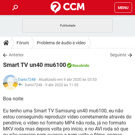
MENU
INÍCIO
JOGOS
WHATSAPP
DICAS
Fórum
Problema de áudio e vídeo
CELULAR
FACEBOOK
JOGOS
WHATSAPP
DOWNLOADS
Anterior
Seguinte
OUTLOOK
EXCEL
CELULAR
FACEBOOK
Smart TV un40 mu6100
INSTAGRAM
JOGOS
GMAIL
WHATSAPP
Resolvido
FÓRUM
OUTLOOK
EXCEL
GUIA DE COMPRAS
CELULAR
FACEBOOK
Dario7248
- Atualizado em 9 abr 2020 às 03:53
INSTAGRAM
JOGOS
GMAIL
WHATSAPP
GLOSSÁRIO
Dario7248 -
9 abr 2020 às 11:55
OUTLOOK
EXCEL
GUIA DE COMPRAS
CELULAR
FACEBOOK
INSTAGRAM
JOGOS
GMAIL
WHATSAPP
Boa noite
OUTLOOK
EXCEL
GUIA DE COMPRAS
CELULAR
FACEBOOK
Eu tenho uma Smart TV Samsung un40 mu6100, eu não
INSTAGRAM
GMAIL
estou conseguindo reproduzir vídeo corretamente através do
OUTLOOK
EXCEL
GUIA DE COMPRAS
pendrive, o vídeo no formato MP4 não roda, já no formato
INSTAGRAM
GMAIL
MKV roda mas depois volta pro início, e no AVI roda só que
eu não consigo nem avança e nem volta o filme, apenas