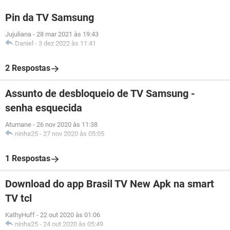
Pin da TV Samsung
Jujuliana
-
28 mar 2021 às 19:43
Daniel
-
3 dez 2022 às 11:41
2 Respostas
Assunto de desbloqueio de TV Samsung -
senha esquecida
Atumane
-
26 nov 2020 às 11:38
ninha25
-
27 nov 2020 às 05:05
1 Respostas
Download do app Brasil TV New Apk na smart
TV tcl
KathyHuff
-
22 out 2020 às 01:06
ninha25
-
24 out 2020 às 05:49