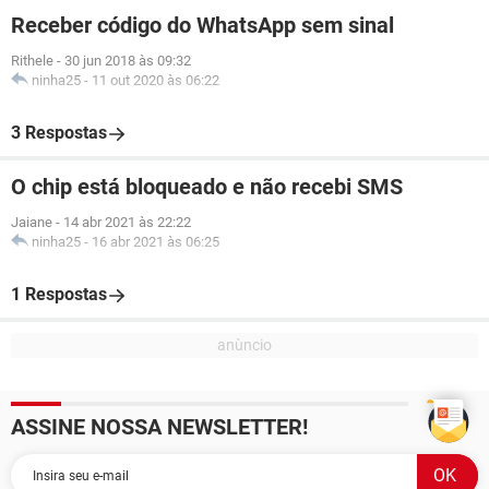
Receber código do WhatsApp sem sinal
Rithele
-
30 jun 2018 às 09:32
ninha25
-
11 out 2020 às 06:22
3 Respostas
O chip está bloqueado e não recebi SMS
Jaiane
-
14 abr 2021 às 22:22
ninha25
-
16 abr 2021 às 06:25
1 Respostas
ASSINE NOSSA NEWSLETTER!