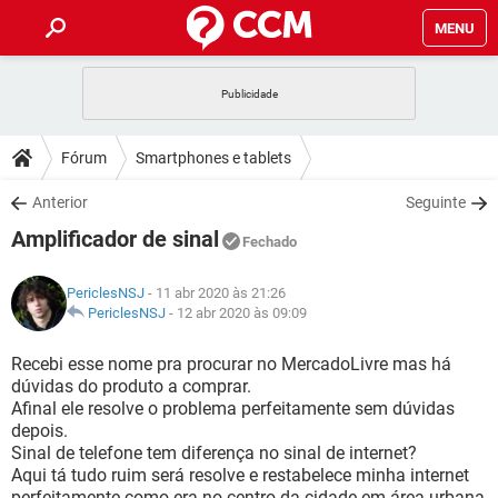
MENU
INÍCIO
JOGOS
WHATSAPP
DICAS
Fórum
Smartphones e tablets
CELULAR
FACEBOOK
JOGOS
WHATSAPP
DOWNLOADS
Anterior
Seguinte
OUTLOOK
EXCEL
CELULAR
FACEBOOK
Amplificador de sinal
INSTAGRAM
JOGOS
GMAIL
WHATSAPP
Fechado
FÓRUM
OUTLOOK
EXCEL
GUIA DE COMPRAS
CELULAR
FACEBOOK
PericlesNSJ
- 11 abr 2020 às 21:26
INSTAGRAM
JOGOS
GMAIL
WHATSAPP
GLOSSÁRIO
PericlesNSJ
-
12 abr 2020 às 09:09
OUTLOOK
EXCEL
GUIA DE COMPRAS
CELULAR
FACEBOOK
INSTAGRAM
JOGOS
GMAIL
WHATSAPP
Recebi esse nome pra procurar no MercadoLivre mas há
OUTLOOK
EXCEL
dúvidas do produto a comprar.
GUIA DE COMPRAS
CELULAR
FACEBOOK
Afinal ele resolve o problema perfeitamente sem dúvidas
INSTAGRAM
GMAIL
depois.
OUTLOOK
EXCEL
GUIA DE COMPRAS
Sinal de telefone tem diferença no sinal de internet?
INSTAGRAM
GMAIL
Aqui tá tudo ruim será resolve e restabelece minha internet
perfeitamente como era no centro da cidade em área urbana