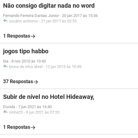
Não consigo digitar nada no word
Fernando Ferreira Dantas Junior
-
20 jan 2017 às 15:36
usuário anônimo
-
21 jan 2017 às 02:53
1 Respostas
jogos tipo habbo
bia
-
8 nov 2010 às 10:40
bruna da silva abrel
-
12 jan 2015 às 10:49
37 Respostas
Subir de nível no Hotel Hideaway,
Duvida
-
7 jun 2021 às 16:40
ninha25
-
9 jun 2021 às 07:20
1 Respostas