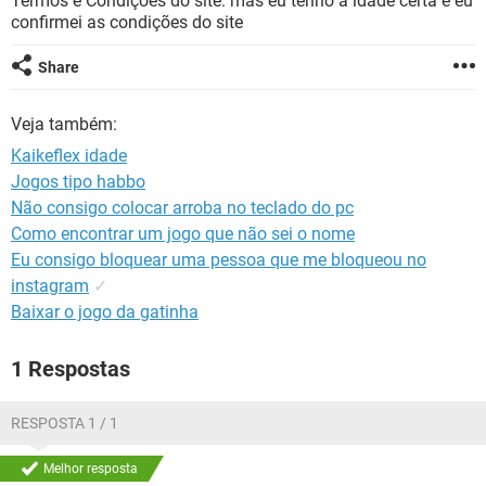
Termos e Condições do site. mas eu tenho a idade certa e eu
GUIA DE COMPRAS
confirmei as condições do site
Share
Veja também:
Kaikeflex idade
Jogos tipo habbo
Não consigo colocar arroba no teclado do pc
Como encontrar um jogo que não sei o nome
Eu consigo bloquear uma pessoa que me bloqueou no
instagram
✓
Baixar o jogo da gatinha
1 Respostas
RESPOSTA 1 / 1
Melhor resposta