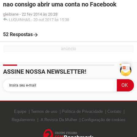
nao consigo abrir uma conta no Facebook
gleibiane
-
22 fev 2014 às 20:28
LUQUINHAS
-
20 out 2017 às 15:38
52 Respostas
ASSINE NOSSA NEWSLETTER!
Equipe
Termos de uso
Política de Privacidade
Contato
Regulamento
A Revista Da Mulher
Configuração de cookies