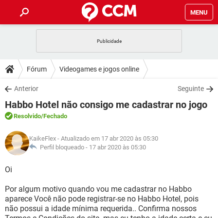
MENU
INÍCIO
JOGOS
WHATSAPP
DICAS
Fórum
Videogames e jogos online
CELULAR
FACEBOOK
JOGOS
WHATSAPP
DOWNLOADS
Anterior
Seguinte
OUTLOOK
EXCEL
CELULAR
FACEBOOK
Habbo Hotel não consigo me cadastrar no jogo
INSTAGRAM
JOGOS
GMAIL
WHATSAPP
FÓRUM
OUTLOOK
EXCEL
Resolvido
/Fechado
GUIA DE COMPRAS
CELULAR
FACEBOOK
INSTAGRAM
JOGOS
GMAIL
WHATSAPP
GLOSSÁRIO
OUTLOOK
KaikeFlex
- Atualizado em 17 abr 2020 às 05:30
EXCEL
GUIA DE COMPRAS
CELULAR
FACEBOOK
Perfil bloqueado -
17 abr 2020 às 05:30
INSTAGRAM
JOGOS
GMAIL
WHATSAPP
OUTLOOK
EXCEL
Oi
GUIA DE COMPRAS
CELULAR
FACEBOOK
INSTAGRAM
GMAIL
Por algum motivo quando vou me cadastrar no Habbo
OUTLOOK
EXCEL
GUIA DE COMPRAS
aparece Você não pode registrar-se no Habbo Hotel, pois
INSTAGRAM
GMAIL
não possui a idade mínima requerida.. Confirma nossos