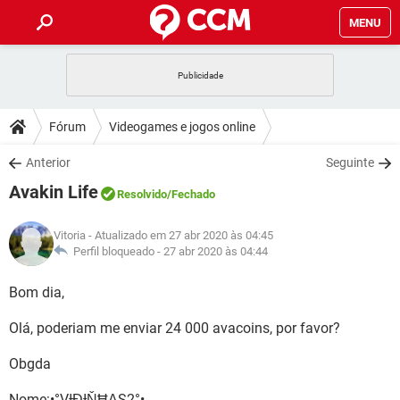
MENU
INÍCIO
JOGOS
WHATSAPP
DICAS
Fórum
Videogames e jogos online
CELULAR
FACEBOOK
JOGOS
WHATSAPP
DOWNLOADS
Anterior
Seguinte
OUTLOOK
EXCEL
CELULAR
FACEBOOK
Avakin Life
INSTAGRAM
JOGOS
GMAIL
WHATSAPP
Resolvido
/Fechado
FÓRUM
OUTLOOK
EXCEL
GUIA DE COMPRAS
CELULAR
FACEBOOK
Vitoria
- Atualizado em 27 abr 2020 às 04:45
INSTAGRAM
JOGOS
GMAIL
WHATSAPP
GLOSSÁRIO
Perfil bloqueado -
27 abr 2020 às 04:44
OUTLOOK
EXCEL
GUIA DE COMPRAS
CELULAR
FACEBOOK
INSTAGRAM
JOGOS
GMAIL
WHATSAPP
Bom dia,
OUTLOOK
EXCEL
GUIA DE COMPRAS
CELULAR
FACEBOOK
Olá, poderiam me enviar 24 000 avacoins, por favor?
INSTAGRAM
GMAIL
OUTLOOK
EXCEL
GUIA DE COMPRAS
Obgda
INSTAGRAM
GMAIL
Nome:•°VƗĐƗŇĦΔS2°•