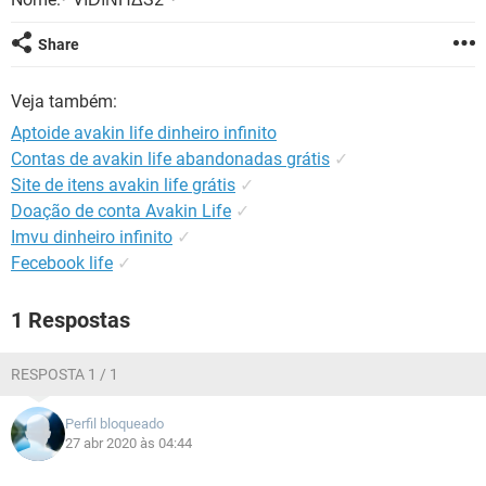
GUIA DE COMPRAS
Share
Veja também:
Aptoide avakin life dinheiro infinito
Contas de avakin life abandonadas grátis
✓
Site de itens avakin life grátis
✓
Doação de conta Avakin Life
✓
Imvu dinheiro infinito
✓
Fecebook life
✓
1 Respostas
RESPOSTA 1 / 1
Perfil bloqueado
27 abr 2020 às 04:44