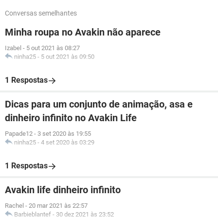
Conversas semelhantes
Minha roupa no Avakin não aparece
Izabel
-
5 out 2021 às 08:27
ninha25
-
5 out 2021 às 09:50
1 Respostas
Dicas para um conjunto de animação, asa e
dinheiro infinito no Avakin Life
Papade12
-
3 set 2020 às 19:55
ninha25
-
4 set 2020 às 03:29
1 Respostas
Avakin life dinheiro infinito
Rachel
-
20 mar 2021 às 22:57
Barbieblantef
-
30 dez 2021 às 23:52