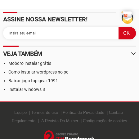
ASSINE NOSSA NEWSLETTER!
VEJA TAMBÉM
Mobdro instalar grátis
Como instalar wordpress no pc
Baixar jogo top gear 1991
Instalar windows 8
Equipe
Termos de uso
Política de Privacidade
Contato
Regulamento
A Revista Da Mulher
Configuração de cookies