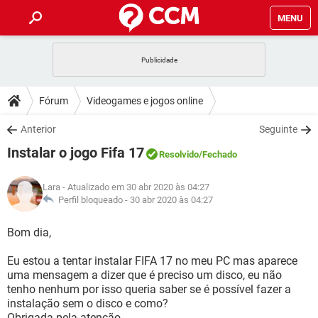
MENU
INÍCIO
JOGOS
WHATSAPP
DICAS
Fórum
Videogames e jogos online
CELULAR
FACEBOOK
JOGOS
WHATSAPP
DOWNLOADS
Anterior
Seguinte
OUTLOOK
EXCEL
CELULAR
FACEBOOK
Instalar o jogo Fifa 17
INSTAGRAM
JOGOS
GMAIL
WHATSAPP
Resolvido
/Fechado
FÓRUM
OUTLOOK
EXCEL
GUIA DE COMPRAS
CELULAR
FACEBOOK
Lara
- Atualizado em 30 abr 2020 às 04:27
INSTAGRAM
JOGOS
GMAIL
WHATSAPP
GLOSSÁRIO
Perfil bloqueado -
30 abr 2020 às 04:27
OUTLOOK
EXCEL
GUIA DE COMPRAS
CELULAR
FACEBOOK
INSTAGRAM
JOGOS
GMAIL
WHATSAPP
Bom dia,
OUTLOOK
EXCEL
GUIA DE COMPRAS
CELULAR
FACEBOOK
Eu estou a tentar instalar FIFA 17 no meu PC mas aparece
INSTAGRAM
GMAIL
uma mensagem a dizer que é preciso um disco, eu não
OUTLOOK
EXCEL
GUIA DE COMPRAS
tenho nenhum por isso queria saber se é possível fazer a
INSTAGRAM
GMAIL
instalação sem o disco e como?
Obrigada pela atenção.