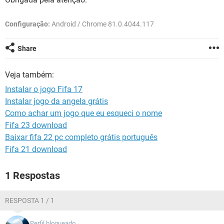
GUIA DE COMPRAS
Configuração:
Android / Chrome 81.0.4044.117
Share
Veja também:
Instalar o jogo Fifa 17
Instalar jogo da angela grátis
Como achar um jogo que eu esqueci o nome
Fifa 23 download
Baixar fifa 22 pc completo grátis português
Fifa 21 download
1 Respostas
RESPOSTA 1 / 1
Perfil bloqueado