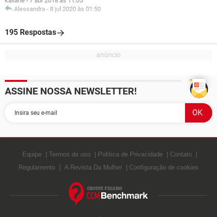
kailane
-
7 abr 2018 às 11:05
Alessandra
-
8 jul 2020 às 01:50
195 Respostas
ASSINE NOSSA NEWSLETTER!
Equipe
Termos de uso
Política de Privacidade
Contato
Regulamento
A Revista Da Mulher
Configuração de cookies