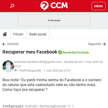
MENU
INÍCIO
JOGOS
WHATSAPP
DICAS
Fórum
Rede social
CELULAR
FACEBOOK
JOGOS
WHATSAPP
DOWNLOADS
Anterior
Seguinte
OUTLOOK
EXCEL
CELULAR
FACEBOOK
Recuperar meu Facebook
INSTAGRAM
JOGOS
GMAIL
WHATSAPP
Resolvido
/Fechado
FÓRUM
OUTLOOK
EXCEL
GUIA DE COMPRAS
CELULAR
FACEBOOK
anakarlameireles2404@gmail.com
- Atualizado em 1 mai 2020 às
INSTAGRAM
JOGOS
GMAIL
WHATSAPP
07:21
GLOSSÁRIO
OUTLOOK
EXCEL
Perfil bloqueado -
1 mai 2020 às 07:21
GUIA DE COMPRAS
CELULAR
FACEBOOK
INSTAGRAM
JOGOS
GMAIL
WHATSAPP
Boa noite ! Eu perdi minha senha do Facebook e o número
OUTLOOK
EXCEL
do celular que está cadrastado nele eu não tenho mais.
GUIA DE COMPRAS
CELULAR
FACEBOOK
Como faço pra recuperar ?
INSTAGRAM
GMAIL
OUTLOOK
EXCEL
GUIA DE COMPRAS
INSTAGRAM
GMAIL
Configuração:
Android / SamsungBrowser 11.1