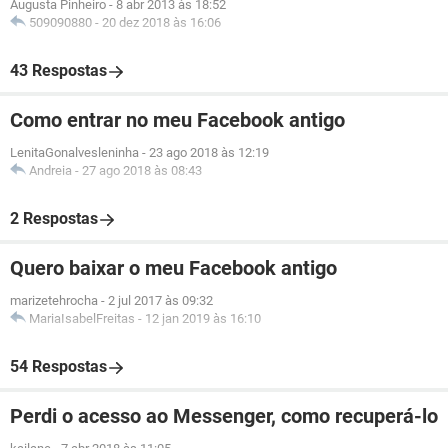
Augusta Pinheiro
-
8 abr 2013 às 18:52
509090880
-
20 dez 2018 às 16:06
43 Respostas
Como entrar no meu Facebook antigo
LenitaGonalvesleninha
-
23 ago 2018 às 12:19
Andreia
-
27 ago 2018 às 08:43
2 Respostas
Quero baixar o meu Facebook antigo
marizetehrocha
-
2 jul 2017 às 09:32
MariaIsabelFreitas
-
12 jan 2019 às 16:10
54 Respostas
Perdi o acesso ao Messenger, como recuperá-lo