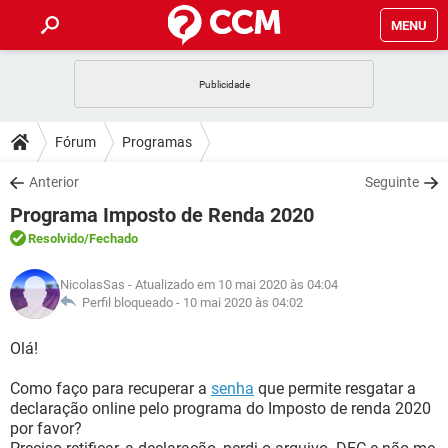
MENU
INÍCIO
JOGOS
WHATSAPP
DICAS
Fórum
Programas
CELULAR
FACEBOOK
JOGOS
WHATSAPP
DOWNLOADS
Anterior
Seguinte
OUTLOOK
EXCEL
CELULAR
FACEBOOK
Programa Imposto de Renda 2020
INSTAGRAM
JOGOS
GMAIL
WHATSAPP
FÓRUM
OUTLOOK
EXCEL
Resolvido
/Fechado
GUIA DE COMPRAS
CELULAR
FACEBOOK
INSTAGRAM
JOGOS
GMAIL
WHATSAPP
GLOSSÁRIO
OUTLOOK
NicolasSas
- Atualizado em 10 mai 2020 às 04:04
EXCEL
GUIA DE COMPRAS
CELULAR
FACEBOOK
Perfil bloqueado -
10 mai 2020 às 04:02
INSTAGRAM
JOGOS
GMAIL
WHATSAPP
OUTLOOK
EXCEL
Olá!
GUIA DE COMPRAS
CELULAR
FACEBOOK
INSTAGRAM
GMAIL
Como faço para recuperar a
OUTLOOK
senha
EXCEL
que permite resgatar a
GUIA DE COMPRAS
declaração online pelo programa do Imposto de renda 2020
INSTAGRAM
GMAIL
por favor?