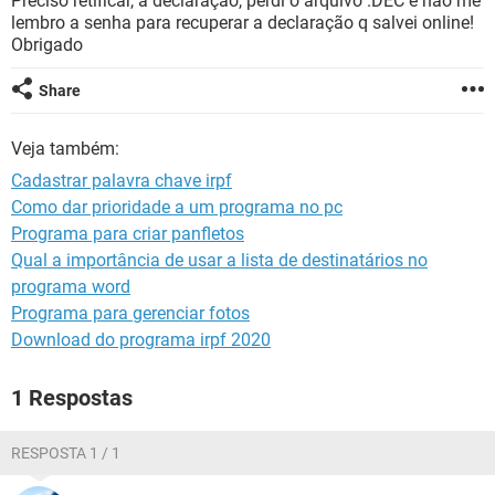
Preciso retificar, a declaração, perdi o arquivo .DEC e não me
GUIA DE COMPRAS
lembro a senha para recuperar a declaração q salvei online!
Obrigado
Share
Veja também:
Cadastrar palavra chave irpf
Como dar prioridade a um programa no pc
Programa para criar panfletos
Qual a importância de usar a lista de destinatários no
programa word
Programa para gerenciar fotos
Download do programa irpf 2020
1 Respostas
RESPOSTA 1 / 1