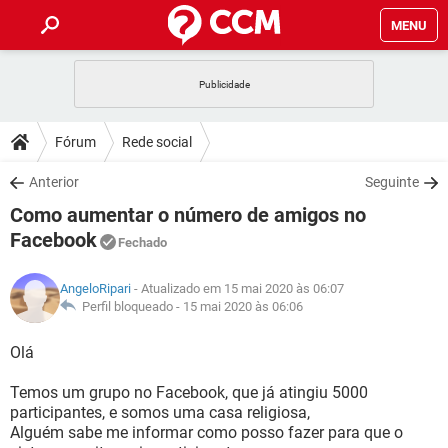
MENU
INÍCIO
JOGOS
WHATSAPP
DICAS
Fórum
Rede social
CELULAR
FACEBOOK
JOGOS
WHATSAPP
DOWNLOADS
Anterior
Seguinte
OUTLOOK
EXCEL
CELULAR
FACEBOOK
Como aumentar o número de amigos no
INSTAGRAM
JOGOS
GMAIL
WHATSAPP
FÓRUM
OUTLOOK
EXCEL
Facebook
Fechado
GUIA DE COMPRAS
CELULAR
FACEBOOK
INSTAGRAM
JOGOS
GMAIL
WHATSAPP
GLOSSÁRIO
OUTLOOK
EXCEL
AngeloRipari
- Atualizado em 15 mai 2020 às 06:07
GUIA DE COMPRAS
CELULAR
FACEBOOK
Perfil bloqueado -
15 mai 2020 às 06:06
INSTAGRAM
JOGOS
GMAIL
WHATSAPP
OUTLOOK
EXCEL
Olá
GUIA DE COMPRAS
CELULAR
FACEBOOK
INSTAGRAM
GMAIL
OUTLOOK
EXCEL
Temos um grupo no Facebook, que já atingiu 5000
GUIA DE COMPRAS
participantes, e somos uma casa religiosa,
INSTAGRAM
GMAIL
Alguém sabe me informar como posso fazer para que o