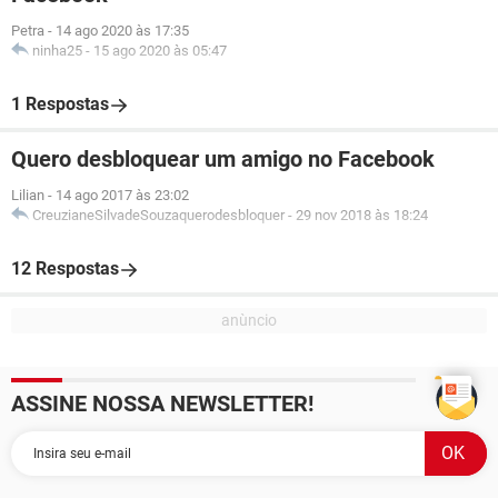
Petra
-
14 ago 2020 às 17:35
ninha25
-
15 ago 2020 às 05:47
1 Respostas
Quero desbloquear um amigo no Facebook
Lilian
-
14 ago 2017 às 23:02
CreuzianeSilvadeSouzaquerodesbloquer
-
29 nov 2018 às 18:24
12 Respostas
ASSINE NOSSA NEWSLETTER!