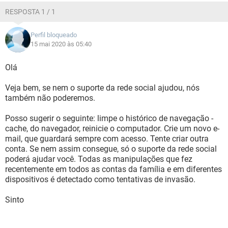
Gostaria que se possível a empresa em questão apagasse
RESPOSTA 1 / 1
tudo que contem meus dados para ver se eu consigo criar
uma conta do zero.
Perfil bloqueado
15 mai 2020 às 05:40
Olá
Veja bem, se nem o suporte da rede social ajudou, nós
também não poderemos.
Posso sugerir o seguinte: limpe o histórico de navegação -
cache, do navegador, reinicie o computador. Crie um novo e-
mail, que guardará sempre com acesso. Tente criar outra
conta. Se nem assim consegue, só o suporte da rede social
poderá ajudar você. Todas as manipulações que fez
recentemente em todos as contas da família e em diferentes
dispositivos é detectado como tentativas de invasão.
Sinto