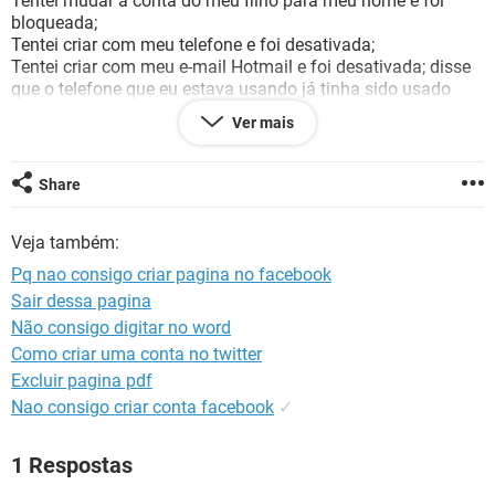
Tentei mudar a conta do meu filho para meu nome e foi
GUIA DE COMPRAS
bloqueada;
Tentei criar com meu telefone e foi desativada;
Tentei criar com meu e-mail Hotmail e foi desativada; disse
que o telefone que eu estava usando já tinha sido usado
recentemente;
Ver mais
Tentei criar com o telefone da minha esposa e foi
desativada.
Share
Agora não consigo criar de maneira nenhuma, pois não
tenho mais telefones, nem emails e preciso fazer o curso.
Veja também:
Já enviei, meus documentos e fotos e ainda assim não deu
Pq nao consigo criar pagina no facebook
certo.
Sair dessa pagina
Não consigo digitar no word
Pior que a empresa não tem nenhuma forma de contato no
site, ficamos sem saber o porque real do problema e nos
Como criar uma conta no twitter
prejudicamos.
Excluir pagina pdf
Nao consigo criar conta facebook
✓
Já vi várias reclamações similares a esta minha e a
resposta que eu vejo é um texto que parece ser automático e
1 Respostas
que não resolve nada.