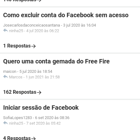
Como excluir conta do Facebook sem acesso
Josecarlosdaconceicaosantana
-
3 jul 2020 às 16:04
ninha25
-
4 jul 2020 às 06:22
1 Respostas
Quero uma conta gemada do Free Fire
maicon
-
5 jul 2020 às 18:54
Marcos
-
1 jun 2021 às 21:58
162 Respostas
Iniciar sessão de Facebook
SofiaLopes1283
-
6 set 2020 às 08:36
ninha25
-
7 set 2020 às 05:42
4 Respostas