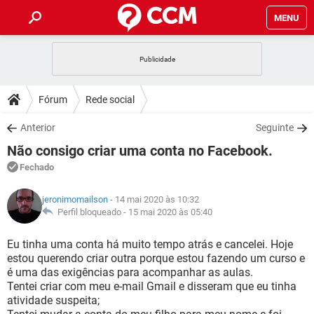
MENU
INÍCIO
JOGOS
WHATSAPP
DICAS
Fórum
Rede social
CELULAR
FACEBOOK
JOGOS
WHATSAPP
DOWNLOADS
Anterior
Seguinte
OUTLOOK
EXCEL
CELULAR
FACEBOOK
Não consigo criar uma conta no Facebook.
INSTAGRAM
JOGOS
GMAIL
WHATSAPP
FÓRUM
OUTLOOK
EXCEL
Fechado
GUIA DE COMPRAS
CELULAR
FACEBOOK
INSTAGRAM
JOGOS
GMAIL
WHATSAPP
GLOSSÁRIO
OUTLOOK
jeronimomailson
- 14 mai 2020 às 10:32
EXCEL
GUIA DE COMPRAS
CELULAR
FACEBOOK
Perfil bloqueado -
15 mai 2020 às 05:40
INSTAGRAM
JOGOS
GMAIL
WHATSAPP
OUTLOOK
EXCEL
Eu tinha uma conta há muito tempo atrás e cancelei. Hoje
GUIA DE COMPRAS
CELULAR
FACEBOOK
estou querendo criar outra porque estou fazendo um curso e
INSTAGRAM
GMAIL
é uma das exigências para acompanhar as aulas.
OUTLOOK
EXCEL
GUIA DE COMPRAS
Tentei criar com meu e-mail Gmail e disseram que eu tinha
INSTAGRAM
GMAIL
atividade suspeita;