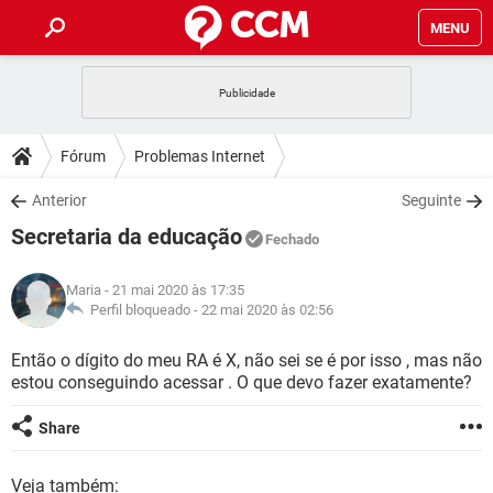
MENU
INÍCIO
JOGOS
WHATSAPP
DICAS
Fórum
Problemas Internet
CELULAR
FACEBOOK
JOGOS
WHATSAPP
DOWNLOADS
Anterior
Seguinte
OUTLOOK
EXCEL
CELULAR
FACEBOOK
Secretaria da educação
INSTAGRAM
JOGOS
GMAIL
WHATSAPP
Fechado
FÓRUM
OUTLOOK
EXCEL
GUIA DE COMPRAS
CELULAR
FACEBOOK
Maria
- 21 mai 2020 às 17:35
INSTAGRAM
JOGOS
GMAIL
WHATSAPP
GLOSSÁRIO
Perfil bloqueado -
22 mai 2020 às 02:56
OUTLOOK
EXCEL
GUIA DE COMPRAS
CELULAR
FACEBOOK
INSTAGRAM
JOGOS
GMAIL
WHATSAPP
Então o dígito do meu RA é X, não sei se é por isso , mas não
OUTLOOK
EXCEL
estou conseguindo acessar . O que devo fazer exatamente?
GUIA DE COMPRAS
CELULAR
FACEBOOK
INSTAGRAM
GMAIL
OUTLOOK
EXCEL
Share
GUIA DE COMPRAS
INSTAGRAM
GMAIL
Veja também: