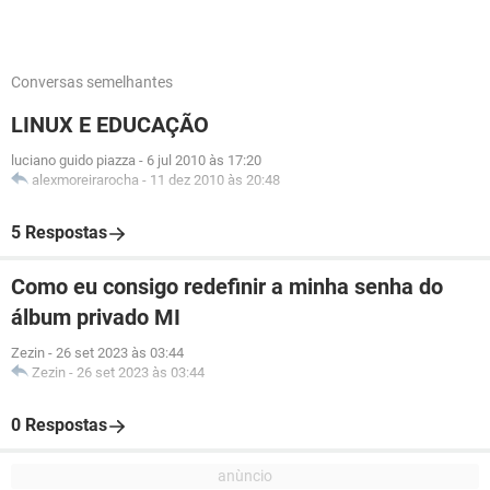
Conversas semelhantes
LINUX E EDUCAÇÃO
luciano guido piazza
-
6 jul 2010 às 17:20
alexmoreirarocha
-
11 dez 2010 às 20:48
5 Respostas
Como eu consigo redefinir a minha senha do
álbum privado MI
Zezin
-
26 set 2023 às 03:44
Zezin
-
26 set 2023 às 03:44
0 Respostas