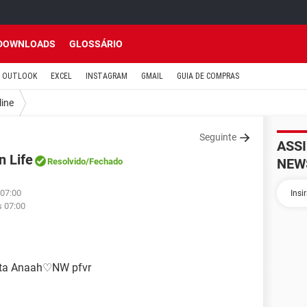
DOWNLOADS
GLOSSÁRIO
OUTLOOK
EXCEL
INSTAGRAM
GMAIL
GUIA DE COMPRAS
line
Seguinte
ASS
n Life
NEW
Resolvido
/Fechado
 07:00
s 07:00
onta Anaah♡NW pfvr