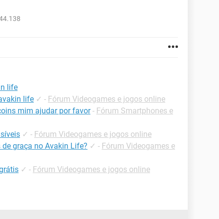
044.138
n life
vakin life
✓
-
Fórum Videogames e jogos online
oins mim ajudar por favor
-
Fórum Smartphones e
isíveis
✓
-
Fórum Videogames e jogos online
de graça no Avakin Life?
✓
-
Fórum Videogames e
grátis
✓
-
Fórum Videogames e jogos online