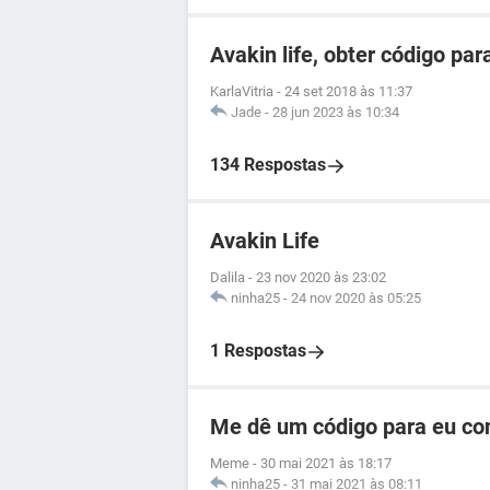
Avakin life, obter código pa
KarlaVitria
-
24 set 2018 às 11:37
Jade
-
28 jun 2023 às 10:34
134 Respostas
Avakin Life
Dalila
-
23 nov 2020 às 23:02
ninha25
-
24 nov 2020 às 05:25
1 Respostas
Me dê um código para eu co
Meme
-
30 mai 2021 às 18:17
ninha25
-
31 mai 2021 às 08:11