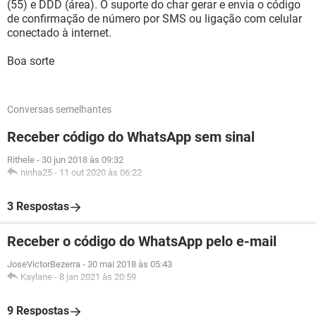
(55) e DDD (área). O suporte do char gerar e envia o código
de confirmação de número por SMS ou ligação com celular
conectado à internet.
Boa sorte
Conversas semelhantes
Receber código do WhatsApp sem sinal
Rithele
-
30 jun 2018 às 09:32
ninha25
-
11 out 2020 às 06:22
3 Respostas
Receber o código do WhatsApp pelo e-mail
JoseVictorBezerra
-
30 mai 2018 às 05:43
Kaylane
-
8 jan 2021 às 20:59
9 Respostas