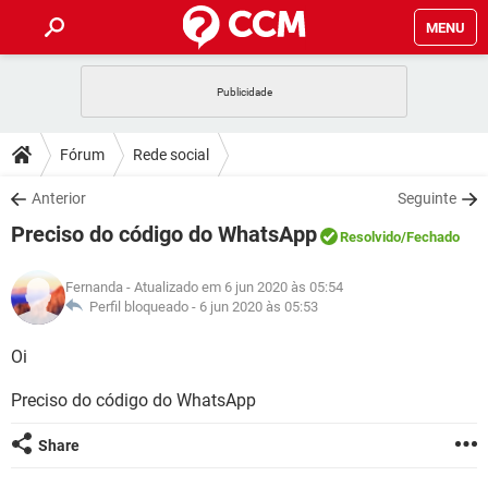
MENU
INÍCIO
JOGOS
WHATSAPP
DICAS
Fórum
Rede social
CELULAR
FACEBOOK
JOGOS
WHATSAPP
DOWNLOADS
Anterior
Seguinte
OUTLOOK
EXCEL
CELULAR
FACEBOOK
Preciso do código do WhatsApp
INSTAGRAM
JOGOS
GMAIL
WHATSAPP
Resolvido
/Fechado
FÓRUM
OUTLOOK
EXCEL
GUIA DE COMPRAS
CELULAR
FACEBOOK
Fernanda
- Atualizado em 6 jun 2020 às 05:54
INSTAGRAM
JOGOS
GMAIL
WHATSAPP
GLOSSÁRIO
Perfil bloqueado -
6 jun 2020 às 05:53
OUTLOOK
EXCEL
GUIA DE COMPRAS
CELULAR
FACEBOOK
INSTAGRAM
JOGOS
GMAIL
WHATSAPP
Oi
OUTLOOK
EXCEL
GUIA DE COMPRAS
CELULAR
FACEBOOK
Preciso do código do WhatsApp
INSTAGRAM
GMAIL
OUTLOOK
EXCEL
GUIA DE COMPRAS
Share
INSTAGRAM
GMAIL