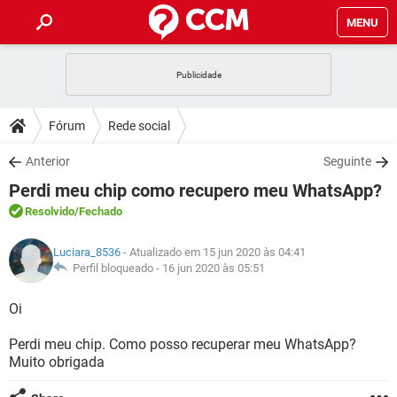
MENU
INÍCIO
JOGOS
WHATSAPP
DICAS
Fórum
Rede social
CELULAR
FACEBOOK
JOGOS
WHATSAPP
DOWNLOADS
Anterior
Seguinte
OUTLOOK
EXCEL
CELULAR
FACEBOOK
Perdi meu chip como recupero meu WhatsApp?
INSTAGRAM
JOGOS
GMAIL
WHATSAPP
FÓRUM
OUTLOOK
EXCEL
Resolvido
/Fechado
GUIA DE COMPRAS
CELULAR
FACEBOOK
INSTAGRAM
JOGOS
GMAIL
WHATSAPP
GLOSSÁRIO
OUTLOOK
Luciara_8536
- Atualizado em 15 jun 2020 às 04:41
EXCEL
GUIA DE COMPRAS
CELULAR
FACEBOOK
Perfil bloqueado -
16 jun 2020 às 05:51
INSTAGRAM
JOGOS
GMAIL
WHATSAPP
OUTLOOK
EXCEL
Oi
GUIA DE COMPRAS
CELULAR
FACEBOOK
INSTAGRAM
GMAIL
Perdi meu chip. Como posso recuperar meu WhatsApp?
OUTLOOK
EXCEL
GUIA DE COMPRAS
Muito obrigada
INSTAGRAM
GMAIL