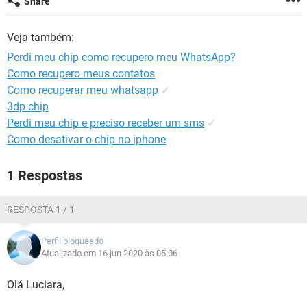
Share
GUIA DE COMPRAS
Veja também:
Perdi meu chip como recupero meu WhatsApp?
Como recupero meus contatos
Como recuperar meu whatsapp
✓
3dp chip
Perdi meu chip e preciso receber um sms
✓
Como desativar o chip no iphone
1 Respostas
RESPOSTA 1 / 1
Perfil bloqueado
Atualizado em 16 jun 2020 às 05:06
Olá Luciara,