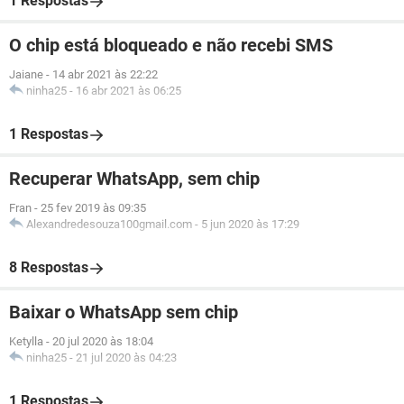
1 Respostas
O chip está bloqueado e não recebi SMS
Jaiane
-
14 abr 2021 às 22:22
ninha25
-
16 abr 2021 às 06:25
1 Respostas
Recuperar WhatsApp, sem chip
Fran
-
25 fev 2019 às 09:35
Alexandredesouza100gmail.com
-
5 jun 2020 às 17:29
8 Respostas
Baixar o WhatsApp sem chip
Ketylla
-
20 jul 2020 às 18:04
ninha25
-
21 jul 2020 às 04:23
1 Respostas