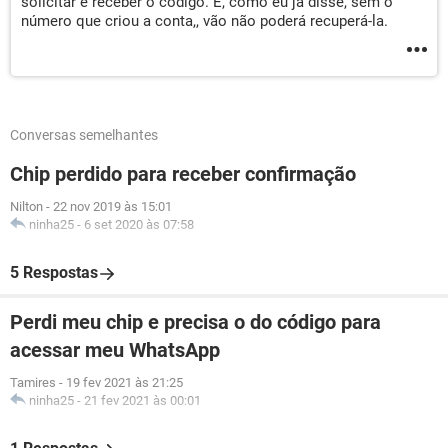
solicitar e receber o código. E, como eu já disse, sem o
número que criou a conta,, vão não poderá recuperá-la.
Conversas semelhantes
Chip perdido para receber confirmação
Nilton
-
22 nov 2019 às 15:01
ninha25
-
6 set 2020 às 07:58
5 Respostas
Perdi meu chip e precisa o do código para
acessar meu WhatsApp
Tamires
-
19 fev 2021 às 21:25
ninha25
-
21 fev 2021 às 00:01