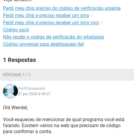
GUIA DE COMPRAS
Perdi meu chip preciso do código de verificação urgente
Perdi meu chip e preciso receber um sms
✓
Perdi meu chip e preciso receber um sms vivo
✓
Código ascii
Não recebi o codigo de verificação do whatsapp
Código universal para desbloquear itel
1 Respostas
RÉPONSE 1 / 1
Perfil bloqueado
21 jun 2020 à 05:21
Olá Wendel,
Você esqueceu de mencionar de qual programa você está
falando. Existem vários na web que precisam de código
para confirmar a conta.