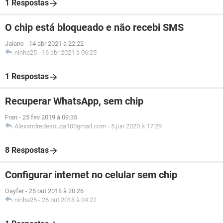
1 Respostas
O chip está bloqueado e não recebi SMS
Jaiane
-
14 abr 2021 à 22:22
ninha25
-
16 abr 2021 à 06:25
1 Respostas
Recuperar WhatsApp, sem chip
Fran
-
25 fev 2019 à 09:35
Alexandredesouza100gmail.com
-
5 jun 2020 à 17:29
8 Respostas
Configurar internet no celular sem chip
Dayfer
-
25 out 2018 à 20:26
ninha25
-
26 out 2018 à 04:22