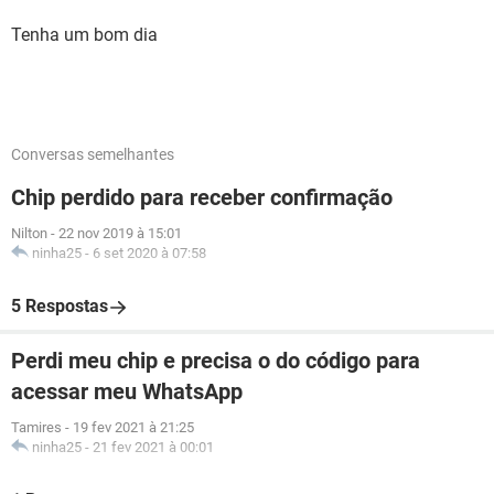
Tenha um bom dia
Conversas semelhantes
Chip perdido para receber confirmação
Nilton
-
22 nov 2019 à 15:01
ninha25
-
6 set 2020 à 07:58
5 Respostas
Perdi meu chip e precisa o do código para
acessar meu WhatsApp
Tamires
-
19 fev 2021 à 21:25
ninha25
-
21 fev 2021 à 00:01