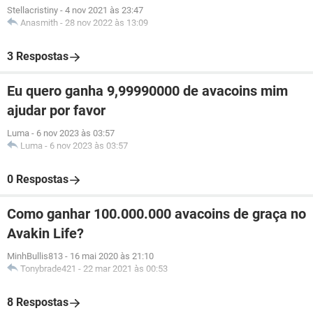
Stellacristiny
-
4 nov 2021 às 23:47
Anasmith
-
28 nov 2022 às 13:09
3 Respostas
Eu quero ganha 9,99990000 de avacoins mim
ajudar por favor
Luma
-
6 nov 2023 às 03:57
Luma
-
6 nov 2023 às 03:57
0 Respostas
Como ganhar 100.000.000 avacoins de graça no
Avakin Life?
MinhBullis813
-
16 mai 2020 às 21:10
Tonybrade421
-
22 mar 2021 às 00:53
8 Respostas