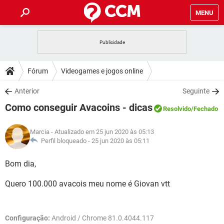
MENU
INÍCIO
JOGOS
WHATSAPP
DICAS
Fórum
Videogames e jogos online
CELULAR
FACEBOOK
JOGOS
WHATSAPP
DOWNLOADS
Anterior
Seguinte
OUTLOOK
EXCEL
CELULAR
FACEBOOK
Como conseguir Avacoins - dicas
INSTAGRAM
JOGOS
GMAIL
WHATSAPP
Resolvido
/Fechado
FÓRUM
OUTLOOK
EXCEL
GUIA DE COMPRAS
CELULAR
FACEBOOK
Marcia
- Atualizado em 25 jun 2020 às 05:13
INSTAGRAM
JOGOS
GMAIL
WHATSAPP
GLOSSÁRIO
Perfil bloqueado -
25 jun 2020 às 05:11
OUTLOOK
EXCEL
GUIA DE COMPRAS
CELULAR
FACEBOOK
INSTAGRAM
JOGOS
GMAIL
WHATSAPP
Bom dia,
OUTLOOK
EXCEL
GUIA DE COMPRAS
CELULAR
FACEBOOK
Quero 100.000 avacois meu nome é Giovan vtt
INSTAGRAM
GMAIL
OUTLOOK
EXCEL
GUIA DE COMPRAS
INSTAGRAM
GMAIL
Configuração:
Android / Chrome 81.0.4044.117