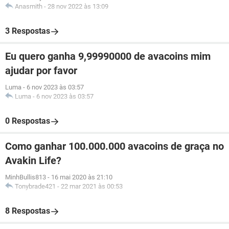
Anasmith
-
28 nov 2022 às 13:09
3 Respostas
Eu quero ganha 9,99990000 de avacoins mim
ajudar por favor
Luma
-
6 nov 2023 às 03:57
Luma
-
6 nov 2023 às 03:57
0 Respostas
Como ganhar 100.000.000 avacoins de graça no
Avakin Life?
MinhBullis813
-
16 mai 2020 às 21:10
Tonybrade421
-
22 mar 2021 às 00:53
8 Respostas