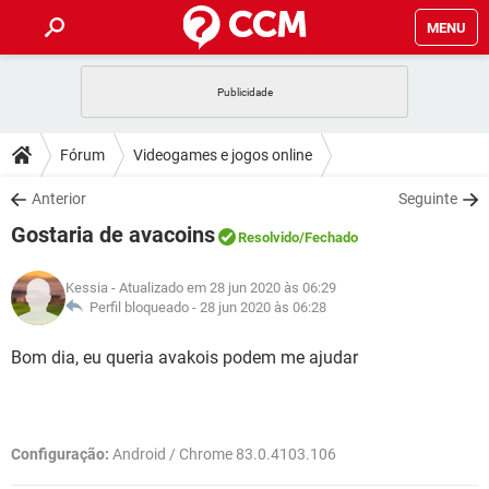
MENU
INÍCIO
JOGOS
WHATSAPP
DICAS
Fórum
Videogames e jogos online
CELULAR
FACEBOOK
JOGOS
WHATSAPP
DOWNLOADS
Anterior
Seguinte
OUTLOOK
EXCEL
CELULAR
FACEBOOK
Gostaria de avacoins
INSTAGRAM
JOGOS
GMAIL
WHATSAPP
Resolvido
/Fechado
FÓRUM
OUTLOOK
EXCEL
GUIA DE COMPRAS
CELULAR
FACEBOOK
Kessia
- Atualizado em 28 jun 2020 às 06:29
INSTAGRAM
JOGOS
GMAIL
WHATSAPP
GLOSSÁRIO
Perfil bloqueado -
28 jun 2020 às 06:28
OUTLOOK
EXCEL
GUIA DE COMPRAS
CELULAR
FACEBOOK
INSTAGRAM
JOGOS
GMAIL
WHATSAPP
Bom dia, eu queria avakois podem me ajudar
OUTLOOK
EXCEL
GUIA DE COMPRAS
CELULAR
FACEBOOK
INSTAGRAM
GMAIL
OUTLOOK
EXCEL
GUIA DE COMPRAS
Configuração:
Android / Chrome 83.0.4103.106
INSTAGRAM
GMAIL