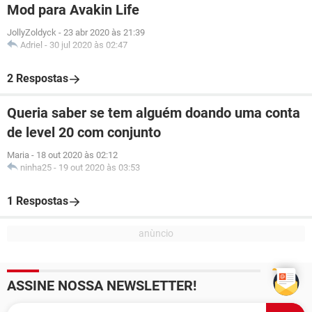
Mod para Avakin Life
JollyZoldyck
-
23 abr 2020 às 21:39
Adriel
-
30 jul 2020 às 02:47
2 Respostas
Queria saber se tem alguém doando uma conta
de level 20 com conjunto
Maria
-
18 out 2020 às 02:12
ninha25
-
19 out 2020 às 03:53
1 Respostas
ASSINE NOSSA NEWSLETTER!