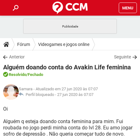
MENU
INÍCIO
JOGOS
WHATSAPP
DICAS
Fórum
Videogames e jogos online
CELULAR
FACEBOOK
JOGOS
WHATSAPP
DOWNLOADS
Anterior
Seguinte
OUTLOOK
EXCEL
CELULAR
FACEBOOK
Alguém doando conta do Avakin Life feminina
INSTAGRAM
JOGOS
GMAIL
WHATSAPP
FÓRUM
OUTLOOK
EXCEL
Resolvido
/Fechado
GUIA DE COMPRAS
CELULAR
FACEBOOK
INSTAGRAM
JOGOS
GMAIL
WHATSAPP
GLOSSÁRIO
OUTLOOK
Samara
- Atualizado em 27 jun 2020 às 07:07
EXCEL
GUIA DE COMPRAS
CELULAR
FACEBOOK
Perfil bloqueado -
27 jun 2020 às 07:07
INSTAGRAM
JOGOS
GMAIL
WHATSAPP
OUTLOOK
EXCEL
Oi
GUIA DE COMPRAS
CELULAR
FACEBOOK
INSTAGRAM
GMAIL
Alguém q esteja doando conta feminina para mim. Fui
OUTLOOK
EXCEL
GUIA DE COMPRAS
roubada no jogo perdi minha conta do lvl 28. Eu amo jogar
INSTAGRAM
GMAIL
sofro de depressão . Não queria começar tudo de novo.