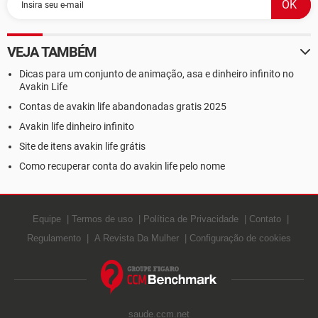
VEJA TAMBÉM
Dicas para um conjunto de animação, asa e dinheiro infinito no
Avakin Life
Contas de avakin life abandonadas gratis 2025
Avakin life dinheiro infinito
Site de itens avakin life grátis
Como recuperar conta do avakin life pelo nome
Equipe
Termos de uso
Política de Privacidade
Contato
Regulamento
A Revista Da Mulher
Configuração de cookies
saude.ccm.net