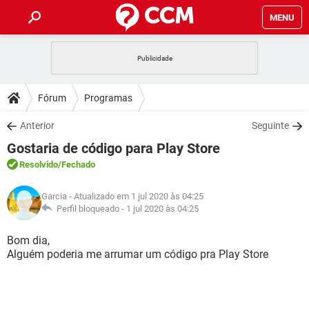
MENU
INÍCIO
JOGOS
WHATSAPP
DICAS
Fórum
Programas
CELULAR
FACEBOOK
JOGOS
WHATSAPP
DOWNLOADS
Anterior
Seguinte
OUTLOOK
EXCEL
CELULAR
FACEBOOK
Gostaria de código para Play Store
INSTAGRAM
JOGOS
GMAIL
WHATSAPP
FÓRUM
OUTLOOK
EXCEL
Resolvido
/Fechado
GUIA DE COMPRAS
CELULAR
FACEBOOK
INSTAGRAM
JOGOS
GMAIL
WHATSAPP
GLOSSÁRIO
OUTLOOK
Garcia
- Atualizado em 1 jul 2020 às 04:25
EXCEL
GUIA DE COMPRAS
CELULAR
FACEBOOK
Perfil bloqueado -
1 jul 2020 às 04:25
INSTAGRAM
JOGOS
GMAIL
WHATSAPP
OUTLOOK
EXCEL
Bom dia,
GUIA DE COMPRAS
CELULAR
FACEBOOK
Alguém poderia me arrumar um código pra Play Store
INSTAGRAM
GMAIL
OUTLOOK
EXCEL
GUIA DE COMPRAS
INSTAGRAM
GMAIL