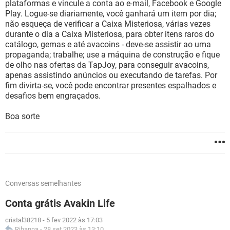
plataformas e vincule a conta ao e-mail, Facebook e Google
Play. Logue-se diariamente, você ganhará um item por dia;
não esqueça de verificar a Caixa Misteriosa, várias vezes
durante o dia a Caixa Misteriosa, para obter itens raros do
catálogo, gemas e até avacoins - deve-se assistir ao uma
propaganda; trabalhe; use a máquina de construção e fique
de olho nas ofertas da TapJoy, para conseguir avacoins,
apenas assistindo anúncios ou executando de tarefas. Por
fim divirta-se, você pode encontrar presentes espalhados e
desafios bem engraçados.
Boa sorte
Conversas semelhantes
Conta grátis Avakin Life
cristal38218
-
5 fev 2022 às 17:03
Rihanna
-
28 set 2023 às 13:10