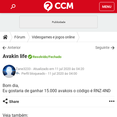
MENU
INÍCIO
JOGOS
WHATSAPP
DICAS
Fórum
Videogames e jogos online
CELULAR
FACEBOOK
JOGOS
WHATSAPP
DOWNLOADS
Anterior
Seguinte
OUTLOOK
EXCEL
CELULAR
FACEBOOK
Avakin life
INSTAGRAM
JOGOS
GMAIL
WHATSAPP
Resolvido
/Fechado
FÓRUM
OUTLOOK
EXCEL
GUIA DE COMPRAS
CELULAR
FACEBOOK
Zane3233
- Atualizado em 11 jul 2020 às 04:20
INSTAGRAM
JOGOS
GMAIL
WHATSAPP
GLOSSÁRIO
Perfil bloqueado -
11 jul 2020 às 04:00
OUTLOOK
EXCEL
GUIA DE COMPRAS
CELULAR
FACEBOOK
INSTAGRAM
JOGOS
GMAIL
WHATSAPP
Bom dia,
OUTLOOK
EXCEL
Eu gostaria de ganhar 15.000 avakois o código é RNZ-4ND
GUIA DE COMPRAS
CELULAR
FACEBOOK
INSTAGRAM
GMAIL
OUTLOOK
EXCEL
Share
GUIA DE COMPRAS
INSTAGRAM
GMAIL
Veja também: