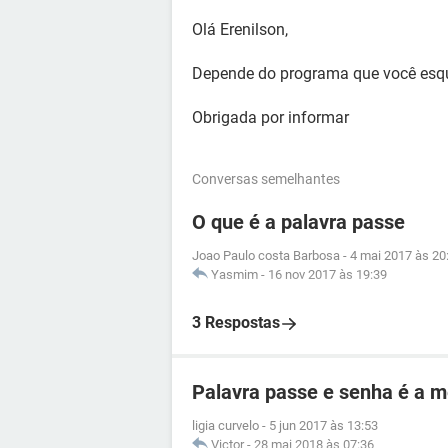
Olá Erenilson,
Depende do programa que você esqu
Obrigada por informar
Conversas semelhantes
O que é a palavra passe
Joao Paulo costa Barbosa
-
4 mai 2017 às 20
Yasmim
-
16 nov 2017 às 19:39
3 Respostas
Palavra passe e senha é a 
ligia curvelo
-
5 jun 2017 às 13:53
Victor
-
28 mai 2018 às 07:36