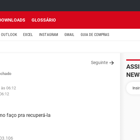
DOWNLOADS
GLOSSÁRIO
OUTLOOK
EXCEL
INSTAGRAM
GMAIL
GUIA DE COMPRAS
Seguinte
ASS
NEW
echado
 às 06:12
 06:12
o faço pra recuperá-la
103.106