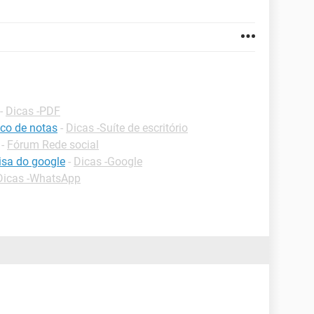
-
Dicas -PDF
co de notas
-
Dicas -Suíte de escritório
-
Fórum Rede social
isa do google
-
Dicas -Google
Dicas -WhatsApp