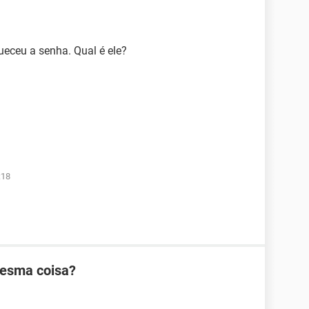
eceu a senha. Qual é ele?
:18
mesma coisa?