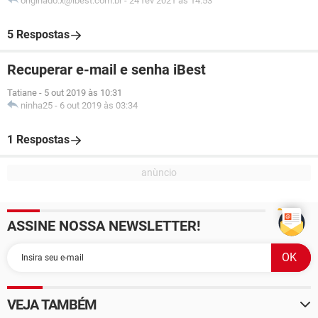
originado.x@ibest.com.br
-
24 fev 2021 às 14:53
5 Respostas
Recuperar e-mail e senha iBest
Tatiane
-
5 out 2019 às 10:31
ninha25
-
6 out 2019 às 03:34
1 Respostas
ASSINE NOSSA NEWSLETTER!
VEJA TAMBÉM