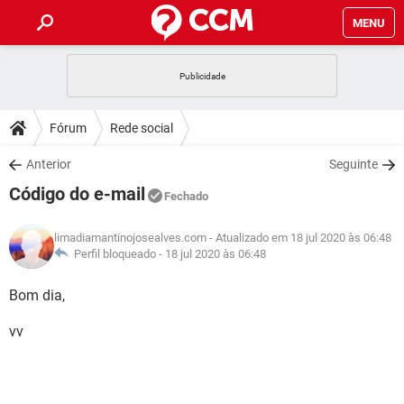
MENU
INÍCIO
JOGOS
WHATSAPP
DICAS
Fórum
Rede social
CELULAR
FACEBOOK
JOGOS
WHATSAPP
DOWNLOADS
Anterior
Seguinte
OUTLOOK
EXCEL
CELULAR
FACEBOOK
Código do e-mail
INSTAGRAM
JOGOS
GMAIL
WHATSAPP
Fechado
FÓRUM
OUTLOOK
EXCEL
GUIA DE COMPRAS
CELULAR
FACEBOOK
limadiamantinojosealves.com
- Atualizado em 18 jul 2020 às 06:48
INSTAGRAM
JOGOS
GMAIL
WHATSAPP
GLOSSÁRIO
Perfil bloqueado -
18 jul 2020 às 06:48
OUTLOOK
EXCEL
GUIA DE COMPRAS
CELULAR
FACEBOOK
INSTAGRAM
JOGOS
GMAIL
WHATSAPP
Bom dia,
OUTLOOK
EXCEL
GUIA DE COMPRAS
CELULAR
FACEBOOK
vv
INSTAGRAM
GMAIL
OUTLOOK
EXCEL
GUIA DE COMPRAS
INSTAGRAM
GMAIL