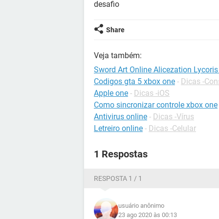
desafio
Share
Veja também:
Sword Art Online Alicezation Lycori
Codigos gta 5 xbox one
-
Dicas -Con
Apple one
-
Dicas -iOS
Como sincronizar controle xbox one
Antivirus online
-
Dicas -Vírus
Letreiro online
-
Dicas -Celular
1 Respostas
RESPOSTA 1 / 1
usuário anônimo
23 ago 2020 às 00:13