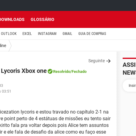
DOWNLOADS
GLOSSÁRIO
OUTLOOK
EXCEL
INSTAGRAM
GMAIL
GUIA DE COMPRAS
line
Seguinte
ASS
 Lycoris Xbox one
NEW
Resolvido
/Fechado
33
s 03:51
icezation lycoris e estou travado no capítulo 2-1 na
 point perto de 4 estátuas de missões eu tento sair
rito fala pra voltar depois pois Alice tem assuntos
 e ele fala de desafio da alice como eu faço esse