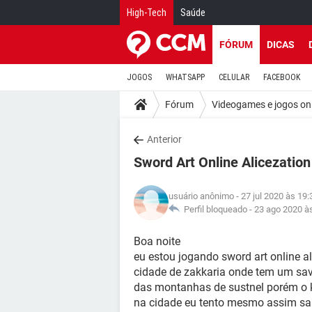
High-Tech
Saúde
FÓRUM
DICAS
JOGOS
WHATSAPP
CELULAR
FACEBOOK
Fórum
Videogames e jogos on
Anterior
Sword Art Online Alicezation
usuário anônimo
- 27 jul 2020 às 19:
Perfil bloqueado -
23 ago 2020 à
Boa noite
eu estou jogando sword art online al
cidade de zakkaria onde tem um save
das montanhas de sustnel porém o ki
na cidade eu tento mesmo assim sair