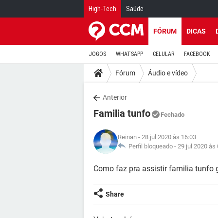
High-Tech
Saúde
FÓRUM
DICAS
JOGOS
WHATSAPP
CELULAR
FACEBOOK
Fórum
Áudio e vídeo
Anterior
Familia tunfo
Fechado
Reinan
- 28 jul 2020 às 16:03
Perfil bloqueado -
29 jul 2020 às
Como faz pra assistir familia tunfo
Share