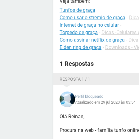
Veja também:
Tunfos de graça
Como usar o stremio de graça
-
Dica
Internet de graça no celular
-
Torpedo de graça
-
Dicas -Celulares 
Como assinar netflix de graça
-
Dica
Elden ring de graça
-
Downloads - V
1 Respostas
RESPOSTA 1 / 1
Perfil bloqueado
Atualizado em 29 jul 2020 às 03:54
Olá Reinan,
Procura na web - família tunfo online