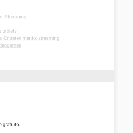
s -Streaming
e tablets
s -Entretenimento: streaming
ideogames
 gratuito.