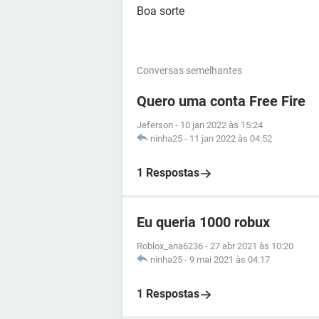
Boa sorte
Conversas semelhantes
Quero uma conta Free Fire
Jeferson
-
10 jan 2022 às 15:24
ninha25
-
11 jan 2022 às 04:52
1 Respostas
Eu queria 1000 robux
Roblox_ana6236
-
27 abr 2021 às 10:20
ninha25
-
9 mai 2021 às 04:17
1 Respostas