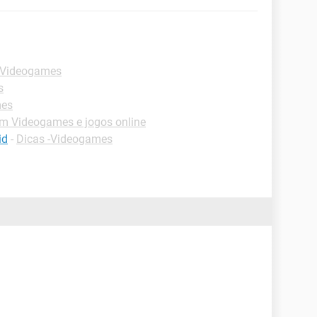
 Videogames
s
mes
m Videogames e jogos online
id
-
Dicas -Videogames