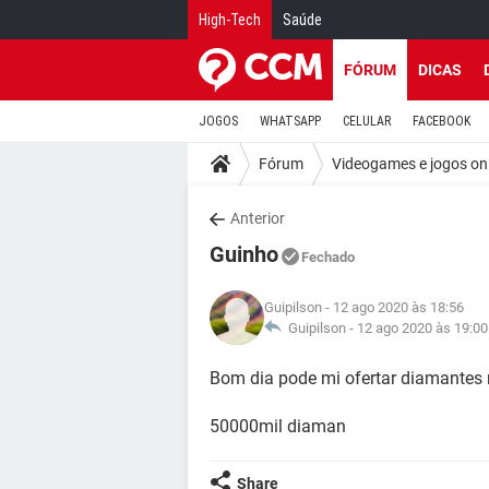
High-Tech
Saúde
FÓRUM
DICAS
JOGOS
WHATSAPP
CELULAR
FACEBOOK
Fórum
Videogames e jogos on
Anterior
Guinho
Fechado
Guipilson
- 12 ago 2020 às 18:56
Guipilson -
12 ago 2020 às 19:00
Bom dia pode mi ofertar diamantes n
50000mil diaman
Share