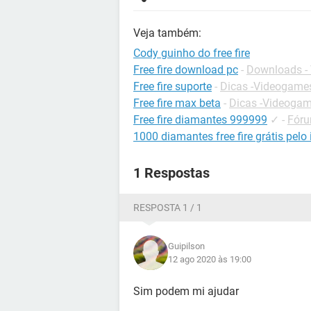
Veja também:
Cody guinho do free fire
Free fire download pc
-
Downloads -
Free fire suporte
-
Dicas -Videogame
Free fire max beta
-
Dicas -Videoga
Free fire diamantes 999999
✓
-
Fóru
1000 diamantes free fire grátis pelo 
1 Respostas
RESPOSTA 1 / 1
Guipilson
12 ago 2020 às 19:00
Sim podem mi ajudar