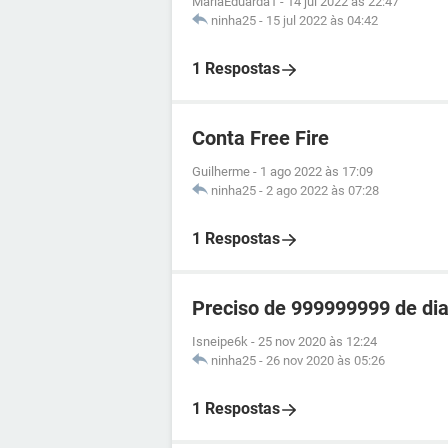
MariaEduarda1
-
14 jul 2022 às 22:47
ninha25
-
15 jul 2022 às 04:42
1 Respostas
Conta Free Fire
Guilherme
-
1 ago 2022 às 17:09
ninha25
-
2 ago 2022 às 07:28
1 Respostas
Preciso de 999999999 de dia
Isneipe6k
-
25 nov 2020 às 12:24
ninha25
-
26 nov 2020 às 05:26
1 Respostas