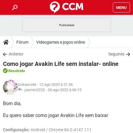
MENU
INÍCIO
JOGOS
WHATSAPP
DICAS
Fórum
Videogames e jogos online
CELULAR
FACEBOOK
JOGOS
WHATSAPP
DOWNLOADS
Anterior
Seguinte
OUTLOOK
EXCEL
CELULAR
FACEBOOK
Como jogar Avakin Life sem instalar- online
INSTAGRAM
JOGOS
GMAIL
WHATSAPP
FÓRUM
OUTLOOK
EXCEL
Resolvido
GUIA DE COMPRAS
CELULAR
FACEBOOK
INSTAGRAM
JOGOS
GMAIL
WHATSAPP
GLOSSÁRIO
OUTLOOK
Dokascote
- 12 ago 2020 à 21:36
EXCEL
GUIA DE COMPRAS
CELULAR
FACEBOOK
yasmin2232 -
26 ago 2022 à 06:15
INSTAGRAM
JOGOS
GMAIL
WHATSAPP
OUTLOOK
EXCEL
Bom dia,
GUIA DE COMPRAS
CELULAR
FACEBOOK
INSTAGRAM
GMAIL
Eu quero saber como jogar Avakin Life sem baixar
OUTLOOK
EXCEL
GUIA DE COMPRAS
INSTAGRAM
GMAIL
Configuração:
Android / Chrome 84.0.4147.111