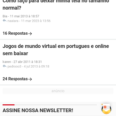
Como faço para deixar minha tela no tamanho
normal?
Bia
-
11 mai 2013 à 18:57
naaiara
-
11 mar 2023 à 13:56
16 Respostas
Jogos de mundo virtual em portugues e online
sem baixar
karen
-
27 abr 2011 à 18:31
pedrooo3
-
4 jul 2013 à 09:18
24 Respostas
ASSINE NOSSA NEWSLETTER!