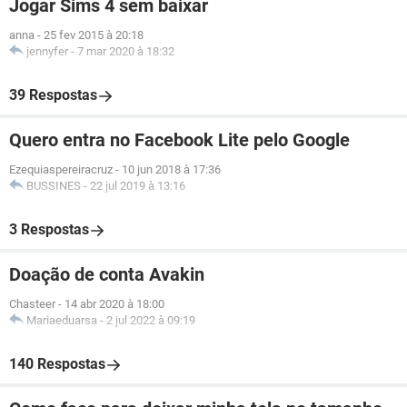
Jogar Sims 4 sem baixar
anna
-
25 fev 2015 à 20:18
jennyfer
-
7 mar 2020 à 18:32
39 Respostas
Quero entra no Facebook Lite pelo Google
Ezequiaspereiracruz
-
10 jun 2018 à 17:36
BUSSINES
-
22 jul 2019 à 13:16
3 Respostas
Doação de conta Avakin
Chasteer
-
14 abr 2020 à 18:00
Mariaeduarsa
-
2 jul 2022 à 09:19
140 Respostas