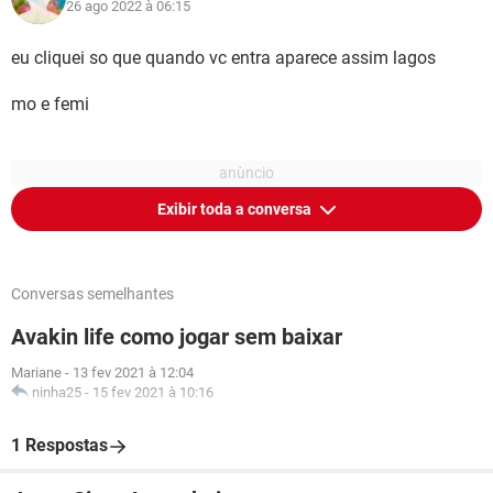
26 ago 2022 à 06:15
eu cliquei so que quando vc entra aparece assim lagos
mo e femi
Exibir toda a conversa
Conversas semelhantes
Avakin life como jogar sem baixar
Mariane
-
13 fev 2021 à 12:04
ninha25
-
15 fev 2021 à 10:16
1 Respostas