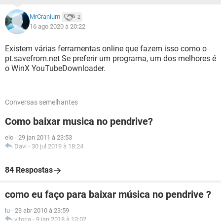
MrCranium
2
16 ago 2020 à 20:22
Existem várias ferramentas online que fazem isso como o
pt.savefrom.net Se preferir um programa, um dos melhores é
o WinX YouTubeDownloader.
Conversas semelhantes
Como baixar musica no pendrive?
elo
-
29 jan 2011 à 23:53
Davi
-
30 jul 2019 à 18:24
84 Respostas
como eu faço para baixar música no pendrive ?
lu
-
23 abr 2010 à 23:59
vitoria
-
9 jan 2018 à 13:02