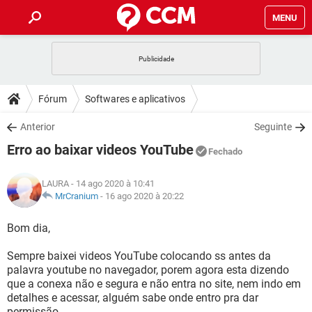
MENU
INÍCIO
JOGOS
WHATSAPP
DICAS
Fórum
Softwares e aplicativos
CELULAR
FACEBOOK
JOGOS
WHATSAPP
DOWNLOADS
Anterior
Seguinte
OUTLOOK
EXCEL
CELULAR
FACEBOOK
Erro ao baixar videos YouTube
INSTAGRAM
JOGOS
GMAIL
WHATSAPP
Fechado
FÓRUM
OUTLOOK
EXCEL
GUIA DE COMPRAS
CELULAR
FACEBOOK
LAURA
- 14 ago 2020 à 10:41
INSTAGRAM
JOGOS
GMAIL
WHATSAPP
GLOSSÁRIO
MrCranium
-
16 ago 2020 à 20:22
OUTLOOK
EXCEL
GUIA DE COMPRAS
CELULAR
FACEBOOK
INSTAGRAM
JOGOS
GMAIL
WHATSAPP
Bom dia,
OUTLOOK
EXCEL
GUIA DE COMPRAS
CELULAR
FACEBOOK
Sempre baixei videos YouTube colocando ss antes da
INSTAGRAM
GMAIL
palavra youtube no navegador, porem agora esta dizendo
OUTLOOK
EXCEL
GUIA DE COMPRAS
que a conexa não e segura e não entra no site, nem indo em
INSTAGRAM
GMAIL
detalhes e acessar, alguém sabe onde entro pra dar
permissão