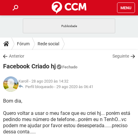
MENU
INÍCIO
JOGOS
WHATSAPP
DICAS
Fórum
Rede social
CELULAR
FACEBOOK
JOGOS
WHATSAPP
DOWNLOADS
Anterior
Seguinte
OUTLOOK
EXCEL
CELULAR
FACEBOOK
Facebook Criado hj
INSTAGRAM
JOGOS
GMAIL
WHATSAPP
Fechado
FÓRUM
OUTLOOK
EXCEL
GUIA DE COMPRAS
CELULAR
FACEBOOK
Karoll
- 28 ago 2020 às 14:32
INSTAGRAM
JOGOS
GMAIL
WHATSAPP
GLOSSÁRIO
Perfil bloqueado -
29 ago 2020 às 06:41
OUTLOOK
EXCEL
GUIA DE COMPRAS
CELULAR
FACEBOOK
INSTAGRAM
JOGOS
GMAIL
WHATSAPP
Bom dia,
OUTLOOK
EXCEL
GUIA DE COMPRAS
CELULAR
FACEBOOK
Quero voltar a usar o meu face que eu criei hj... porém está
INSTAGRAM
GMAIL
pedindo meu número de telefone...porém eu n TenhO...vc
OUTLOOK
EXCEL
GUIA DE COMPRAS
podem me ajudar por favor estou desesperada......preciso
INSTAGRAM
GMAIL
dessa conta.....