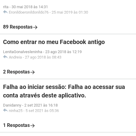
rita
-
30 mai 2018 às 14:31
Eronildoeronildonildo76
-
25 mai 2019 às 01:30
89 Respostas
Como entrar no meu Facebook antigo
LenitaGonalvesleninha
-
23 ago 2018 às 12:19
Andreia
-
27 ago 2018 às 08:43
2 Respostas
Falha ao iniciar sessão: Falha ao acessar sua
conta através deste aplicativo.
Danidanny
-
2 set 2021 às 16:18
ninha25
-
5 set 2021 às 05:36
1 Respostas