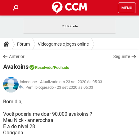
MENU
INÍCIO
JOGOS
WHATSAPP
DICAS
Fórum
Videogames e jogos online
CELULAR
FACEBOOK
JOGOS
WHATSAPP
DOWNLOADS
Anterior
Seguinte
OUTLOOK
EXCEL
CELULAR
FACEBOOK
Avakoins
INSTAGRAM
JOGOS
GMAIL
WHATSAPP
Resolvido
/Fechado
FÓRUM
OUTLOOK
EXCEL
GUIA DE COMPRAS
CELULAR
FACEBOOK
Joiceanne
- Atualizado em 23 set 2020 às 05:03
INSTAGRAM
JOGOS
GMAIL
WHATSAPP
GLOSSÁRIO
Perfil bloqueado -
23 set 2020 às 05:03
OUTLOOK
EXCEL
GUIA DE COMPRAS
CELULAR
FACEBOOK
INSTAGRAM
JOGOS
GMAIL
WHATSAPP
Bom dia,
OUTLOOK
EXCEL
GUIA DE COMPRAS
CELULAR
FACEBOOK
Você poderia me doar 90.000 avakoins ?
INSTAGRAM
GMAIL
Meu Nick - annerochaa
OUTLOOK
EXCEL
GUIA DE COMPRAS
É a do nível 28
INSTAGRAM
GMAIL
Obrigada