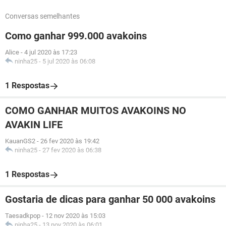
Conversas semelhantes
Como ganhar 999.000 avakoins
Alice
-
4 jul 2020 às 17:23
ninha25
-
5 jul 2020 às 06:08
1 Respostas
COMO GANHAR MUITOS AVAKOINS NO
AVAKIN LIFE
KauanGS2
-
26 fev 2020 às 19:42
ninha25
-
27 fev 2020 às 06:38
1 Respostas
Gostaria de dicas para ganhar 50 000 avakoins
Taesadkpop
-
12 nov 2020 às 15:03
ninha25
-
13 nov 2020 às 06:01