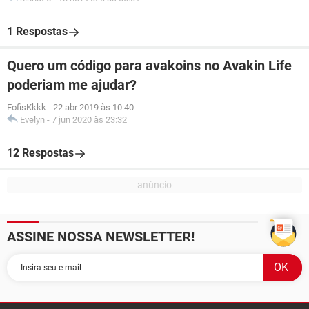
1 Respostas
Quero um código para avakoins no Avakin Life
poderiam me ajudar?
FofisKkkk
-
22 abr 2019 às 10:40
Evelyn
-
7 jun 2020 às 23:32
12 Respostas
ASSINE NOSSA NEWSLETTER!