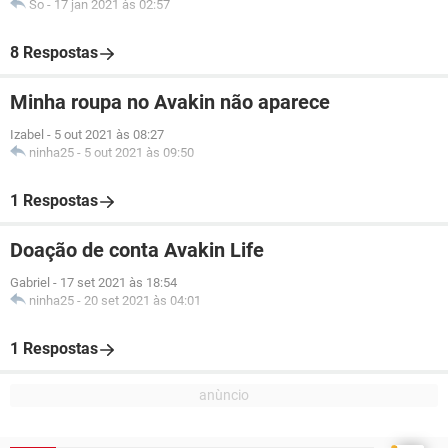
So
-
17 jan 2021 às 02:57
8 Respostas
Minha roupa no Avakin não aparece
Izabel
-
5 out 2021 às 08:27
ninha25
-
5 out 2021 às 09:50
1 Respostas
Doação de conta Avakin Life
Gabriel
-
17 set 2021 às 18:54
ninha25
-
20 set 2021 às 04:01
1 Respostas