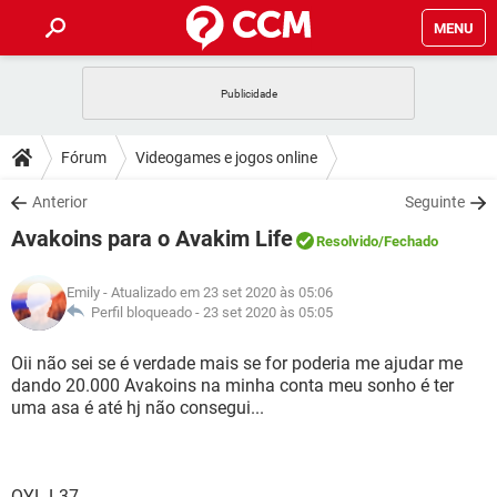
MENU
INÍCIO
JOGOS
WHATSAPP
DICAS
Fórum
Videogames e jogos online
CELULAR
FACEBOOK
JOGOS
WHATSAPP
DOWNLOADS
Anterior
Seguinte
OUTLOOK
EXCEL
CELULAR
FACEBOOK
Avakoins para o Avakim Life
INSTAGRAM
JOGOS
GMAIL
WHATSAPP
Resolvido
/Fechado
FÓRUM
OUTLOOK
EXCEL
GUIA DE COMPRAS
CELULAR
FACEBOOK
Emily
- Atualizado em 23 set 2020 às 05:06
INSTAGRAM
JOGOS
GMAIL
WHATSAPP
GLOSSÁRIO
Perfil bloqueado -
23 set 2020 às 05:05
OUTLOOK
EXCEL
GUIA DE COMPRAS
CELULAR
FACEBOOK
INSTAGRAM
JOGOS
GMAIL
WHATSAPP
Oii não sei se é verdade mais se for poderia me ajudar me
OUTLOOK
EXCEL
dando 20.000 Avakoins na minha conta meu sonho é ter
GUIA DE COMPRAS
CELULAR
FACEBOOK
uma asa é até hj não consegui...
INSTAGRAM
GMAIL
OUTLOOK
EXCEL
GUIA DE COMPRAS
INSTAGRAM
GMAIL
QYL-L37