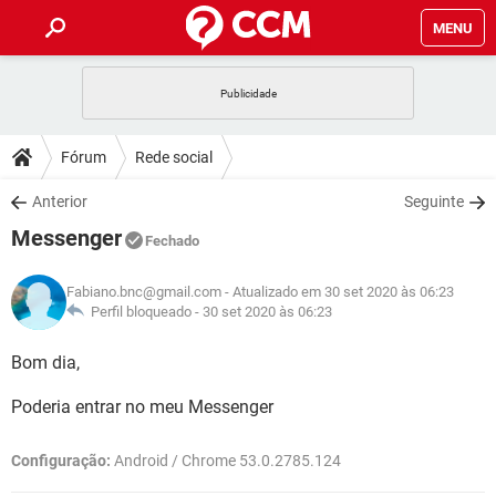
MENU
INÍCIO
JOGOS
WHATSAPP
DICAS
Fórum
Rede social
CELULAR
FACEBOOK
JOGOS
WHATSAPP
DOWNLOADS
Anterior
Seguinte
OUTLOOK
EXCEL
CELULAR
FACEBOOK
Messenger
INSTAGRAM
JOGOS
GMAIL
WHATSAPP
Fechado
FÓRUM
OUTLOOK
EXCEL
GUIA DE COMPRAS
CELULAR
FACEBOOK
Fabiano.bnc@gmail.com
- Atualizado em 30 set 2020 às 06:23
INSTAGRAM
JOGOS
GMAIL
WHATSAPP
GLOSSÁRIO
Perfil bloqueado -
30 set 2020 às 06:23
OUTLOOK
EXCEL
GUIA DE COMPRAS
CELULAR
FACEBOOK
INSTAGRAM
JOGOS
GMAIL
WHATSAPP
Bom dia,
OUTLOOK
EXCEL
GUIA DE COMPRAS
CELULAR
FACEBOOK
Poderia entrar no meu Messenger
INSTAGRAM
GMAIL
OUTLOOK
EXCEL
GUIA DE COMPRAS
Configuração:
Android / Chrome 53.0.2785.124
INSTAGRAM
GMAIL