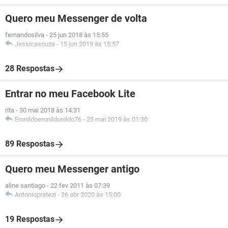
Quero meu Messenger de volta
fernandosilva
-
25 jun 2018 às 15:55
Jessicasouza
-
15 jun 2019 às 15:57
28 Respostas
Entrar no meu Facebook Lite
rita
-
30 mai 2018 às 14:31
Eronildoeronildonildo76
-
25 mai 2019 às 01:30
89 Respostas
Quero meu Messenger antigo
aline santiago
-
22 fev 2011 às 07:39
Antoniopratezi
-
26 abr 2020 às 15:00
19 Respostas