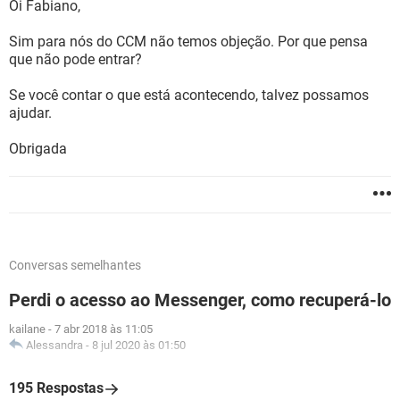
Oi Fabiano,
Sim para nós do CCM não temos objeção. Por que pensa
que não pode entrar?
Se você contar o que está acontecendo, talvez possamos
ajudar.
Obrigada
Conversas semelhantes
Perdi o acesso ao Messenger, como recuperá-lo
kailane
-
7 abr 2018 às 11:05
Alessandra
-
8 jul 2020 às 01:50
195 Respostas