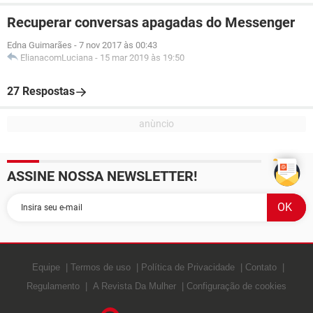
Recuperar conversas apagadas do Messenger
Edna Guimarães
-
7 nov 2017 às 00:43
ElianacomLuciana
-
15 mar 2019 às 19:50
27 Respostas
ASSINE NOSSA NEWSLETTER!
Equipe
Termos de uso
Política de Privacidade
Contato
Regulamento
A Revista Da Mulher
Configuração de cookies