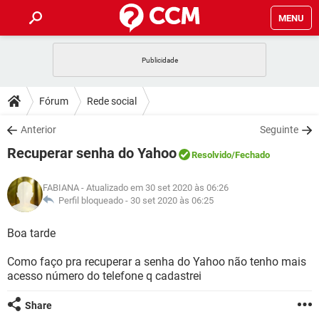
MENU
INÍCIO
JOGOS
WHATSAPP
DICAS
Fórum
Rede social
CELULAR
FACEBOOK
JOGOS
WHATSAPP
DOWNLOADS
Anterior
Seguinte
OUTLOOK
EXCEL
CELULAR
FACEBOOK
Recuperar senha do Yahoo
INSTAGRAM
JOGOS
GMAIL
WHATSAPP
Resolvido
/Fechado
FÓRUM
OUTLOOK
EXCEL
GUIA DE COMPRAS
CELULAR
FACEBOOK
FABIANA
- Atualizado em 30 set 2020 às 06:26
INSTAGRAM
JOGOS
GMAIL
WHATSAPP
GLOSSÁRIO
Perfil bloqueado -
30 set 2020 às 06:25
OUTLOOK
EXCEL
GUIA DE COMPRAS
CELULAR
FACEBOOK
INSTAGRAM
JOGOS
GMAIL
WHATSAPP
Boa tarde
OUTLOOK
EXCEL
GUIA DE COMPRAS
CELULAR
FACEBOOK
Como faço pra recuperar a senha do Yahoo não tenho mais
INSTAGRAM
GMAIL
acesso número do telefone q cadastrei
OUTLOOK
EXCEL
GUIA DE COMPRAS
INSTAGRAM
GMAIL
Share