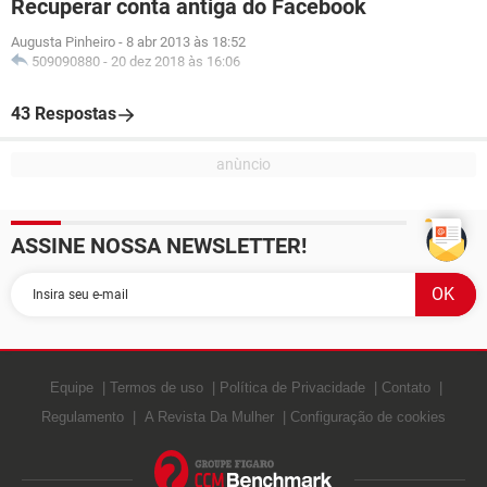
Recuperar conta antiga do Facebook
Augusta Pinheiro
-
8 abr 2013 às 18:52
509090880
-
20 dez 2018 às 16:06
43 Respostas
ASSINE NOSSA NEWSLETTER!
Equipe
Termos de uso
Política de Privacidade
Contato
Regulamento
A Revista Da Mulher
Configuração de cookies