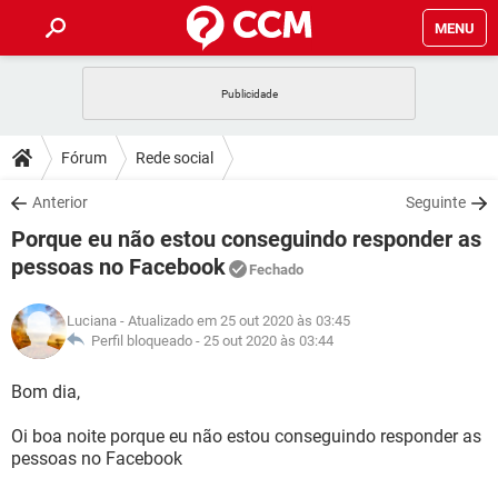
MENU
INÍCIO
JOGOS
WHATSAPP
DICAS
Fórum
Rede social
CELULAR
FACEBOOK
JOGOS
WHATSAPP
DOWNLOADS
Anterior
Seguinte
OUTLOOK
EXCEL
CELULAR
FACEBOOK
Porque eu não estou conseguindo responder as
INSTAGRAM
JOGOS
GMAIL
WHATSAPP
FÓRUM
OUTLOOK
EXCEL
pessoas no Facebook
Fechado
GUIA DE COMPRAS
CELULAR
FACEBOOK
INSTAGRAM
JOGOS
GMAIL
WHATSAPP
GLOSSÁRIO
OUTLOOK
EXCEL
Luciana
- Atualizado em 25 out 2020 às 03:45
GUIA DE COMPRAS
CELULAR
FACEBOOK
Perfil bloqueado -
25 out 2020 às 03:44
INSTAGRAM
JOGOS
GMAIL
WHATSAPP
OUTLOOK
EXCEL
Bom dia,
GUIA DE COMPRAS
CELULAR
FACEBOOK
INSTAGRAM
GMAIL
OUTLOOK
EXCEL
Oi boa noite porque eu não estou conseguindo responder as
GUIA DE COMPRAS
pessoas no Facebook
INSTAGRAM
GMAIL