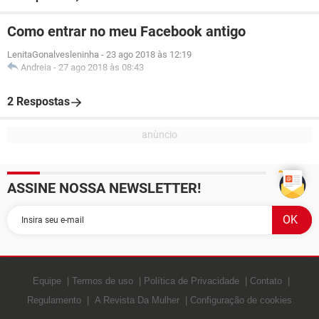
Como entrar no meu Facebook antigo
LenitaGonalvesleninha
-
23 ago 2018 às 12:19
Andreia
-
27 ago 2018 às 08:43
2 Respostas
ASSINE NOSSA NEWSLETTER!
Equipe
Termos de uso
Política de Privacidade
Contato
Regulamento
A Revista Da Mulher
Configuração de cookies