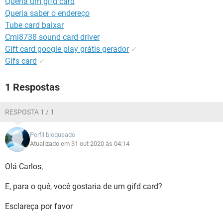
Queria um gifd card
GUIA DE COMPRAS
Queria saber o endereço
Tube card baixar
Cmi8738 sound card driver
Gift card google play grátis gerador
✓
Gifs card
✓
1 Respostas
RESPOSTA 1 / 1
Perfil bloqueado
Atualizado em 31 out 2020 às 04:14
Olá Carlos,
E, para o quê, você gostaria de um gifd card?
Esclareça por favor