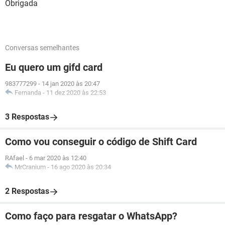
Obrigada
Conversas semelhantes
Eu quero um gifd card
983777299
-
14 jan 2020 às 20:47
Fernanda
-
11 dez 2020 às 22:53
3 Respostas
Como vou conseguir o código de Shift Card
RAfael
-
6 mar 2020 às 12:40
MrCranium
-
16 ago 2020 às 20:34
2 Respostas
Como faço para resgatar o WhatsApp?