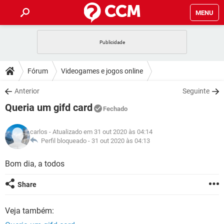
MENU
INÍCIO
JOGOS
WHATSAPP
DICAS
Fórum
Videogames e jogos online
CELULAR
FACEBOOK
JOGOS
WHATSAPP
DOWNLOADS
Anterior
Seguinte
OUTLOOK
EXCEL
CELULAR
FACEBOOK
Queria um gifd card
INSTAGRAM
JOGOS
GMAIL
WHATSAPP
Fechado
FÓRUM
OUTLOOK
EXCEL
GUIA DE COMPRAS
CELULAR
FACEBOOK
carlos
- Atualizado em 31 out 2020 às 04:14
INSTAGRAM
JOGOS
GMAIL
WHATSAPP
GLOSSÁRIO
Perfil bloqueado -
31 out 2020 às 04:13
OUTLOOK
EXCEL
GUIA DE COMPRAS
CELULAR
FACEBOOK
INSTAGRAM
JOGOS
GMAIL
WHATSAPP
Bom dia, a todos
OUTLOOK
EXCEL
GUIA DE COMPRAS
CELULAR
FACEBOOK
Share
INSTAGRAM
GMAIL
OUTLOOK
EXCEL
GUIA DE COMPRAS
Veja também:
INSTAGRAM
GMAIL