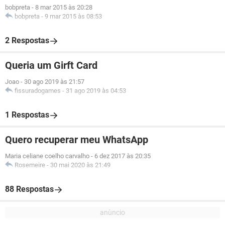
bobpreta
-
8 mar 2015 às 20:28
bobpreta
-
9 mar 2015 às 08:53
2 Respostas
Queria um Girft Card
Joao
-
30 ago 2019 às 21:57
fissuradogames
-
31 ago 2019 às 04:53
1 Respostas
Quero recuperar meu WhatsApp
Maria celiane coelho carvalho
-
6 dez 2017 às 20:35
Rosemeire
-
30 mai 2020 às 21:49
88 Respostas