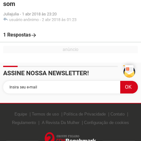
som
Juliajulia
-
1 abr 2018 às 23:20
usuário anônimo
-
2 abr 2018 às 01:23
1 Respostas
ASSINE NOSSA NEWSLETTER!
Equipe
Termos de uso
Política de Privacidade
Contato
Regulamento
A Revista Da Mulher
Configuração de cookies