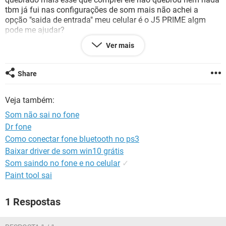
GUIA DE COMPRAS
tbm já fui nas configurações de som mais não achei a
opção "saida de entrada" meu celular é o J5 PRIME algm
pode me ajudar?
Ver mais
Share
Configuração:
Android / Chrome 86.0.4240.185
Veja também:
Som não sai no fone
Dr fone
Como conectar fone bluetooth no ps3
Baixar driver de som win10 grátis
Som saindo no fone e no celular
✓
Paint tool sai
1 Respostas