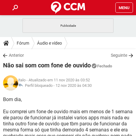
MENU
INÍCIO
JOGOS
WHATSAPP
DICAS
Fórum
Áudio e vídeo
CELULAR
FACEBOOK
JOGOS
WHATSAPP
DOWNLOADS
Anterior
Seguinte
OUTLOOK
EXCEL
CELULAR
FACEBOOK
Não sai som com fone de ouvido
INSTAGRAM
JOGOS
GMAIL
WHATSAPP
Fechado
FÓRUM
OUTLOOK
EXCEL
GUIA DE COMPRAS
CELULAR
FACEBOOK
italo
- Atualizado em 11 nov 2020 às 03:52
INSTAGRAM
JOGOS
GMAIL
WHATSAPP
GLOSSÁRIO
Perfil bloqueado -
12 nov 2020 às 04:30
OUTLOOK
EXCEL
GUIA DE COMPRAS
CELULAR
FACEBOOK
INSTAGRAM
JOGOS
GMAIL
WHATSAPP
Bom dia,
OUTLOOK
EXCEL
GUIA DE COMPRAS
CELULAR
FACEBOOK
Eu comprei um fone de ouvido mais em menos de 1 semana
INSTAGRAM
GMAIL
ele parou de funcionar já instalei varios apps mais nada eu
OUTLOOK
EXCEL
GUIA DE COMPRAS
tinha outro fone de ouvido que tbm parou de funcionar da
INSTAGRAM
GMAIL
mesma forma só que tinha demorado 4 semanas e ele era
quebrado mais esse que comprei ele não quebrou nem nada