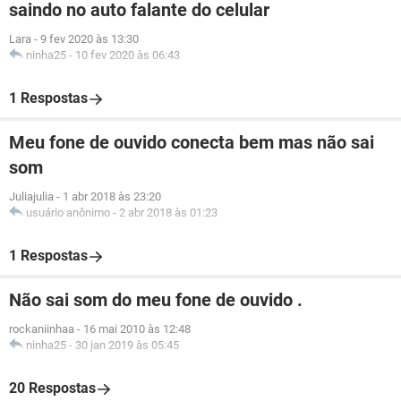
saindo no auto falante do celular
Lara
-
9 fev 2020 às 13:30
ninha25
-
10 fev 2020 às 06:43
1 Respostas
Meu fone de ouvido conecta bem mas não sai
som
Juliajulia
-
1 abr 2018 às 23:20
usuário anônimo
-
2 abr 2018 às 01:23
1 Respostas
Não sai som do meu fone de ouvido .
rockaniinhaa
-
16 mai 2010 às 12:48
ninha25
-
30 jan 2019 às 05:45
20 Respostas