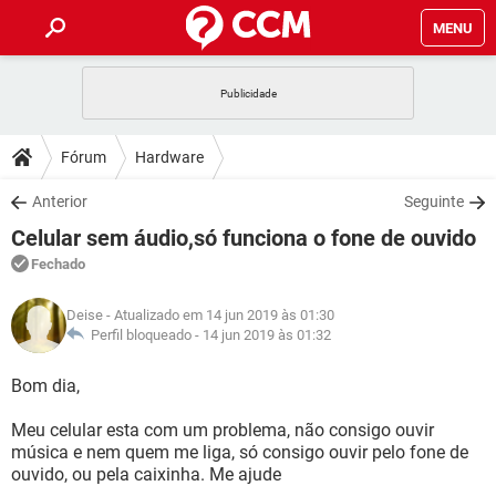
MENU
INÍCIO
JOGOS
WHATSAPP
DICAS
Fórum
Hardware
CELULAR
FACEBOOK
JOGOS
WHATSAPP
DOWNLOADS
Anterior
Seguinte
OUTLOOK
EXCEL
CELULAR
FACEBOOK
Celular sem áudio,só funciona o fone de ouvido
INSTAGRAM
JOGOS
GMAIL
WHATSAPP
FÓRUM
OUTLOOK
EXCEL
Fechado
GUIA DE COMPRAS
CELULAR
FACEBOOK
INSTAGRAM
JOGOS
GMAIL
WHATSAPP
GLOSSÁRIO
OUTLOOK
Deise
- Atualizado em 14 jun 2019 às 01:30
EXCEL
GUIA DE COMPRAS
CELULAR
FACEBOOK
Perfil bloqueado -
14 jun 2019 às 01:32
INSTAGRAM
JOGOS
GMAIL
WHATSAPP
OUTLOOK
EXCEL
Bom dia,
GUIA DE COMPRAS
CELULAR
FACEBOOK
INSTAGRAM
GMAIL
Meu celular esta com um problema, não consigo ouvir
OUTLOOK
EXCEL
GUIA DE COMPRAS
música e nem quem me liga, só consigo ouvir pelo fone de
INSTAGRAM
GMAIL
ouvido, ou pela caixinha. Me ajude