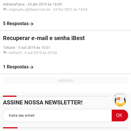
AdrianaPaiva
-
24 abr 2019 às 16:09
originado.x@ibest.com.br
-
24 fev 2021 às 14:53
5 Respostas
Recuperar e-mail e senha iBest
Tatiane
-
5 out 2019 às 10:31
ninha25
-
6 out 2019 às 03:34
1 Respostas
ASSINE NOSSA NEWSLETTER!