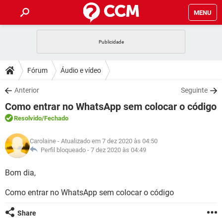
MENU
INÍCIO
JOGOS
WHATSAPP
DICAS
Fórum
Áudio e vídeo
CELULAR
FACEBOOK
JOGOS
WHATSAPP
DOWNLOADS
Anterior
Seguinte
OUTLOOK
EXCEL
CELULAR
FACEBOOK
Como entrar no WhatsApp sem colocar o código
INSTAGRAM
JOGOS
GMAIL
WHATSAPP
FÓRUM
OUTLOOK
EXCEL
Resolvido
/Fechado
GUIA DE COMPRAS
CELULAR
FACEBOOK
INSTAGRAM
JOGOS
GMAIL
WHATSAPP
GLOSSÁRIO
OUTLOOK
Carolaine
- Atualizado em 7 dez 2020 às 04:50
EXCEL
GUIA DE COMPRAS
CELULAR
FACEBOOK
Perfil bloqueado -
7 dez 2020 às 04:49
INSTAGRAM
JOGOS
GMAIL
WHATSAPP
OUTLOOK
EXCEL
Bom dia,
GUIA DE COMPRAS
CELULAR
FACEBOOK
INSTAGRAM
GMAIL
Como entrar no WhatsApp sem colocar o código
OUTLOOK
EXCEL
GUIA DE COMPRAS
INSTAGRAM
GMAIL
Share