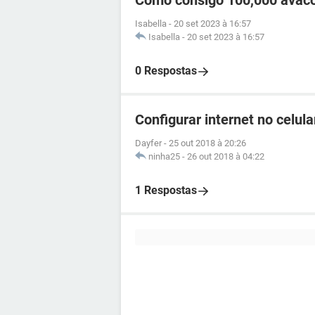
Como consigo 100,000 avac
Isabella
-
20 set 2023 à 16:57
Isabella
-
20 set 2023 à 16:57
0 Respostas
Configurar internet no celul
Dayfer
-
25 out 2018 à 20:26
ninha25
-
26 out 2018 à 04:22
1 Respostas