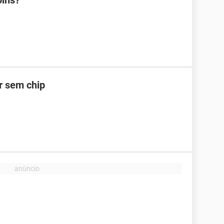
oins?
ar sem chip