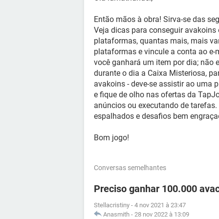
Então mãos à obra! Sirva-se das seg
Veja dicas para conseguir avakoins e
plataformas, quantas mais, mais va
plataformas e vincule a conta ao e-
você ganhará um item por dia; não es
durante o dia a Caixa Misteriosa, pa
avakoins - deve-se assistir ao uma 
e fique de olho nas ofertas da TapJ
anúncios ou executando de tarefas. P
espalhados e desafios bem engraça
Bom jogo!
Conversas semelhantes
Preciso ganhar 100.000 ava
Stellacristiny
-
4 nov 2021 à 23:47
Anasmith
-
28 nov 2022 à 13:09