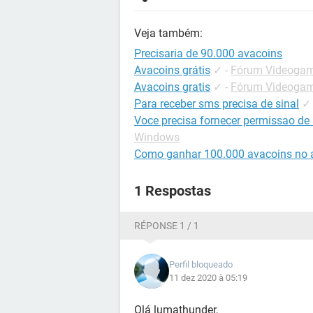
Veja também:
Precisaria de 90.000 avacoins
Avacoins grátis
✓
-
Fórum Videogame
Avacoins gratis
✓
-
Fórum Videogame
Para receber sms precisa de sinal
✓
Voce precisa fornecer permissao de 
Windows
Como ganhar 100.000 avacoins no a
1 Respostas
RÉPONSE 1 / 1
Perfil bloqueado
11 dez 2020 à 05:19
Olá lumathunder,