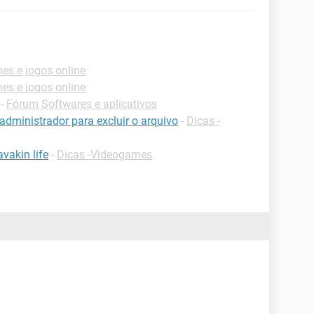
s e jogos online
s e jogos online
-
Fórum Softwares e aplicativos
administrador para excluir o arquivo
-
Dicas -
vakin life
-
Dicas -Videogames