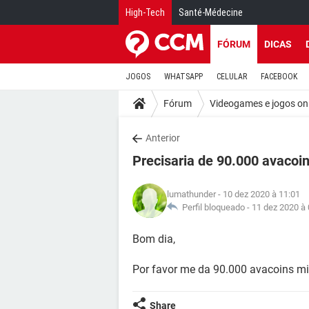
High-Tech
Santé-Médecine
FÓRUM
DICAS
JOGOS
WHATSAPP
CELULAR
FACEBOOK
Fórum
Videogames e jogos on
Anterior
Precisaria de 90.000 avacoi
lumathunder
- 10 dez 2020 à 11:01
Perfil bloqueado -
11 dez 2020 à 
Bom dia,
Por favor me da 90.000 avacoins m
Share