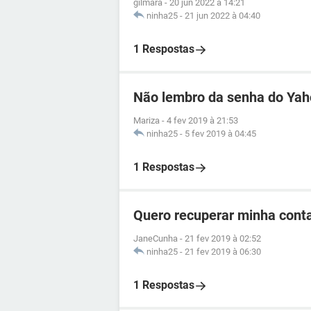
gilmara
-
20 jun 2022 à 14:21
ninha25
-
21 jun 2022 à 04:40
1 Respostas
Não lembro da senha do Ya
Mariza
-
4 fev 2019 à 21:53
ninha25
-
5 fev 2019 à 04:45
1 Respostas
Quero recuperar minha cont
JaneCunha
-
21 fev 2019 à 02:52
ninha25
-
21 fev 2019 à 06:30
1 Respostas