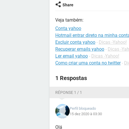
Share
Veja também:
Conta yahoo
Hotmail entrar direto na minha cont
Excluir conta yahoo
-
Dicas -Yahoo!
Recuperar emails yahoo
-
Dicas -Ya
Ler email yahoo
-
Dicas -Yahoo!
Como criar uma conta no twitter
-
Di
1 Respostas
RÉPONSE 1 / 1
Perfil bloqueado
15 dez 2020 à 03:30
Olá