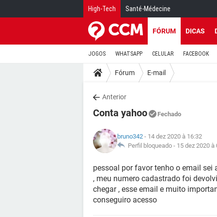
High-Tech
Santé-Médecine
FÓRUM
DICAS
JOGOS
WHATSAPP
CELULAR
FACEBOOK
Fórum
E-mail
Anterior
Conta yahoo
Fechado
bruno342
- 14 dez 2020 à 16:32
Perfil bloqueado -
15 dez 2020 à 
pessoal por favor tenho o email sei
, meu numero cadastrado foi devol
chegar , esse email e muito import
conseguiro acesso