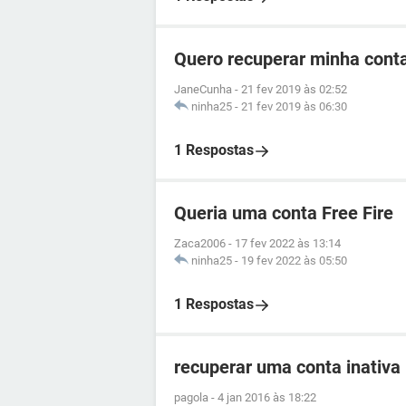
Quero recuperar minha cont
JaneCunha
-
21 fev 2019 às 02:52
ninha25
-
21 fev 2019 às 06:30
1 Respostas
Queria uma conta Free Fire
Zaca2006
-
17 fev 2022 às 13:14
ninha25
-
19 fev 2022 às 05:50
1 Respostas
recuperar uma conta inativa
pagola
-
4 jan 2016 às 18:22