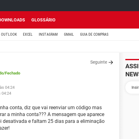
DOWNLOADS
GLOSSÁRIO
OUTLOOK
EXCEL
INSTAGRAM
GMAIL
GUIA DE COMPRAS
Seguinte
ASS
NEW
do
/Fechado
às 04:24
s 04:24
nha conta, diz que vai reenviar um código mas
erar a minha conta??? A mensagem que aparece
oi desativada e faltam 25 dias para a eliminação
azer!