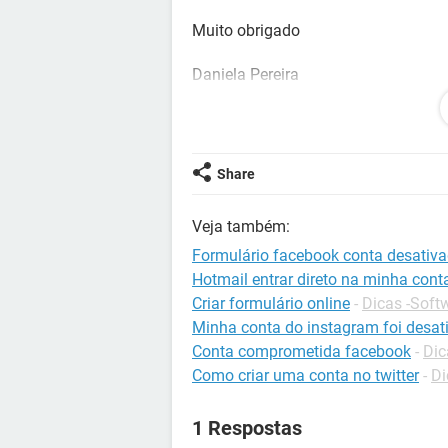
Muito obrigado
Daniela Pereira
Configuração:
Android / Chrome 87.0.4
Share
Veja também:
Formulário facebook conta desativ
Hotmail entrar direto na minha cont
Criar formulário online
-
Dicas -Soft
Minha conta do instagram foi desat
Conta comprometida facebook
-
Dic
Como criar uma conta no twitter
-
Di
1 Respostas