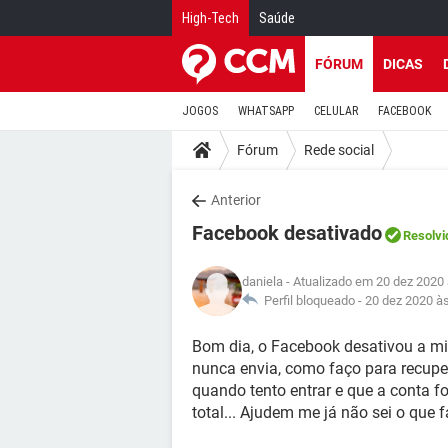
High-Tech
Saúde
FÓRUM
DICAS
JOGOS
WHATSAPP
CELULAR
FACEBOOK
Fórum
Rede social
Anterior
Facebook desativado
Resolvi
daniela
- Atualizado em 20 dez 2020 
Perfil bloqueado -
20 dez 2020 à
Bom dia, o Facebook desativou a mi
nunca envia, como faço para recup
quando tento entrar e que a conta f
total... Ajudem me já não sei o que f