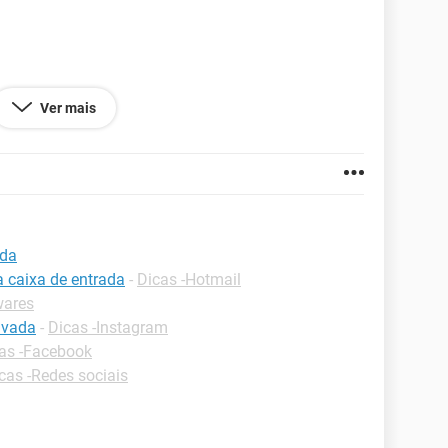
Ver mais
280.101
ada
a caixa de entrada
-
Dicas -Hotmail
wares
ivada
-
Dicas -Instagram
as -Facebook
cas -Redes sociais