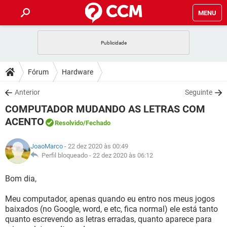
MENU
INÍCIO
JOGOS
WHATSAPP
DICAS
Fórum
Hardware
CELULAR
FACEBOOK
JOGOS
WHATSAPP
DOWNLOADS
Anterior
Seguinte
OUTLOOK
EXCEL
CELULAR
FACEBOOK
COMPUTADOR MUDANDO AS LETRAS COM
INSTAGRAM
JOGOS
GMAIL
WHATSAPP
FÓRUM
OUTLOOK
EXCEL
ACENTO
Resolvido
/Fechado
GUIA DE COMPRAS
CELULAR
FACEBOOK
INSTAGRAM
JOGOS
GMAIL
WHATSAPP
GLOSSÁRIO
OUTLOOK
EXCEL
JoaoMarco
- 22 dez 2020 às 00:49
GUIA DE COMPRAS
CELULAR
FACEBOOK
Perfil bloqueado -
22 dez 2020 às 06:12
INSTAGRAM
JOGOS
GMAIL
WHATSAPP
OUTLOOK
EXCEL
Bom dia,
GUIA DE COMPRAS
CELULAR
FACEBOOK
INSTAGRAM
GMAIL
OUTLOOK
EXCEL
Meu computador, apenas quando eu entro nos meus jogos
GUIA DE COMPRAS
baixados (no Google, word, e etc, fica normal) ele está tanto
INSTAGRAM
GMAIL
quanto escrevendo as letras erradas, quanto aparece para