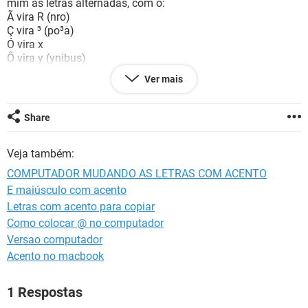
mim as letras alternadas, com o:
GUIA DE COMPRAS
Ã vira R (nro)
Ç vira ³ (po³a)
Ó vira x
Ô vira y (ynibus)
É vira c
Ver mais
E assim por diante, se alguém me responder eu ficaria muito
grato!! (Já tentei o num Lock, não é isso)
Share
Configuração:
Android / Chrome 87.0.4280.101
Veja também:
COMPUTADOR MUDANDO AS LETRAS COM ACENTO
E maiúsculo com acento
Letras com acento para copiar
Como colocar @ no computador
Versao computador
Acento no macbook
1 Respostas