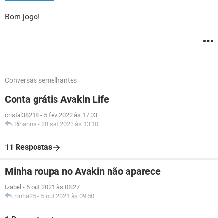
Bom jogo!
Conversas semelhantes
Conta grátis Avakin Life
cristal38218
-
5 fev 2022 às 17:03
Rihanna
-
28 set 2023 às 13:10
11 Respostas
Minha roupa no Avakin não aparece
Izabel
-
5 out 2021 às 08:27
ninha25
-
5 out 2021 às 09:50