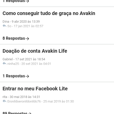
1 Respostas
Como conseguir tudo de graça no Avakin
Dina
-
9 abr 2020 às 13:39
So
-
17 jan 2021 às 02:57
8 Respostas
Doação de conta Avakin Life
Gabriel
-
17 set 2021 às 18:54
ninha25
-
20 set 2021 às 04:01
1 Respostas
Entrar no meu Facebook Lite
rita
-
30 mai 2018 às 14:31
Eronildoeronildonildo76
-
25 mai 2019 às 01:30
89 Respostas