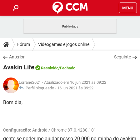
MENU
INÍCIO
JOGOS
WHATSAPP
DICAS
Fórum
Videogames e jogos online
CELULAR
FACEBOOK
JOGOS
WHATSAPP
DOWNLOADS
Anterior
Seguinte
OUTLOOK
EXCEL
CELULAR
FACEBOOK
Avakin Life
INSTAGRAM
JOGOS
GMAIL
WHATSAPP
Resolvido
/Fechado
FÓRUM
OUTLOOK
EXCEL
GUIA DE COMPRAS
CELULAR
FACEBOOK
Lorrane2021
- Atualizado em 16 jun 2021 às 09:22
INSTAGRAM
JOGOS
GMAIL
WHATSAPP
GLOSSÁRIO
Perfil bloqueado -
16 jun 2021 às 09:22
OUTLOOK
EXCEL
GUIA DE COMPRAS
CELULAR
FACEBOOK
INSTAGRAM
JOGOS
GMAIL
WHATSAPP
Bom dia,
OUTLOOK
EXCEL
GUIA DE COMPRAS
CELULAR
FACEBOOK
INSTAGRAM
GMAIL
OUTLOOK
EXCEL
GUIA DE COMPRAS
Configuração:
Android / Chrome 87.0.4280.101
INSTAGRAM
GMAIL
gente se poder me ajudar pesso 20.000 na minha do avakim