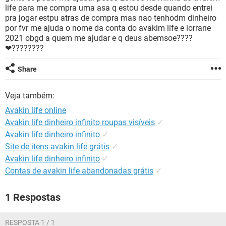
GUIA DE COMPRAS
life para me compra uma asa q estou desde quando entrei
pra jogar estpu atras de compra mas nao tenhodm dinheiro
por fvr me ajuda o nome da conta do avakim life e lorrane
2021 obgd a quem me ajudar e q deus abemsoe????
❤????????
Share
Veja também:
Avakin life online
Avakin life dinheiro infinito roupas visíveis
✓
Avakin life dinheiro infinito
✓
Site de itens avakin life grátis
✓
Avakin life dinheiro infinito
✓
Contas de avakin life abandonadas grátis
✓
1 Respostas
RESPOSTA 1 / 1