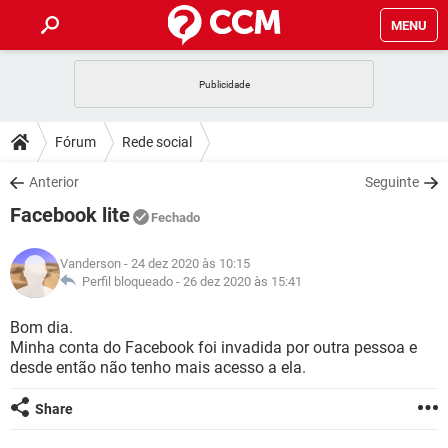
MENU
INÍCIO
JOGOS
WHATSAPP
DICAS
Fórum
Rede social
CELULAR
FACEBOOK
JOGOS
WHATSAPP
DOWNLOADS
Anterior
Seguinte
OUTLOOK
EXCEL
CELULAR
FACEBOOK
Facebook lite
INSTAGRAM
JOGOS
GMAIL
WHATSAPP
Fechado
FÓRUM
OUTLOOK
EXCEL
GUIA DE COMPRAS
CELULAR
FACEBOOK
Vanderson
- 24 dez 2020 às 10:15
INSTAGRAM
JOGOS
GMAIL
WHATSAPP
GLOSSÁRIO
Perfil bloqueado -
26 dez 2020 às 15:41
OUTLOOK
EXCEL
GUIA DE COMPRAS
CELULAR
FACEBOOK
INSTAGRAM
JOGOS
GMAIL
WHATSAPP
Bom dia.
OUTLOOK
EXCEL
Minha conta do Facebook foi invadida por outra pessoa e
GUIA DE COMPRAS
CELULAR
FACEBOOK
desde então não tenho mais acesso a ela.
INSTAGRAM
GMAIL
OUTLOOK
EXCEL
GUIA DE COMPRAS
Share
INSTAGRAM
GMAIL